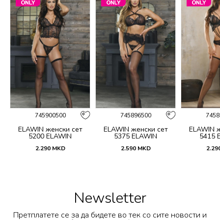
745900500
745896500
7458
ELAWIN женски сет
ELAWIN женски сет
ELAWIN ж
5200 ELAWIN
5375 ELAWIN
5415 
2.290
MKD
2.590
MKD
2.29
Newsletter
Претплатете се за да бидете во тек со сите новости и