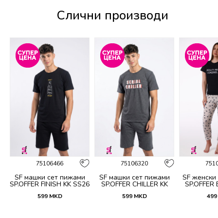
Слични производи
%
75106466
75106320
751
SF машки сет пижами
SF машки сет пижами
SF женски
5
SP.OFFER FINISH KK SS26
SP.OFFER CHILLER KK
SP.OFFER
SS26
S
599
MKD
599
MKD
499