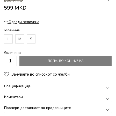
690
MKD
599
MKD
Одреди величина
Големина:
L
M
S
Количина:
ДОДАЈ ВО КОШНИЧКА
Зачувајте во списокот со желби
Спецификација
Коментари
Провери достапност во продавниците