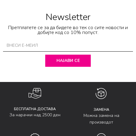
Newsletter
Претплатете се за да бидете во тек со сите новости и
добијте код со 10% попуст.
НАЈАВИ СЕ
БЕСПЛАТНА ДОСТАВА
ЗАМЕНА
За нарачки над 2500 ден
Можна замена на
производот