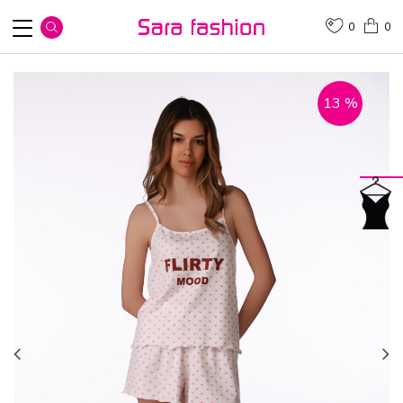
0
0
13
%