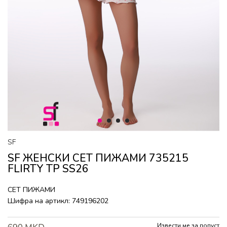
1
2
3
4
SF
SF ЖЕНСКИ СЕТ ПИЖАМИ 735215
FLIRTY TP SS26
СЕТ ПИЖАМИ
Шифра на артикл:
749196202
Извести ме за попуст