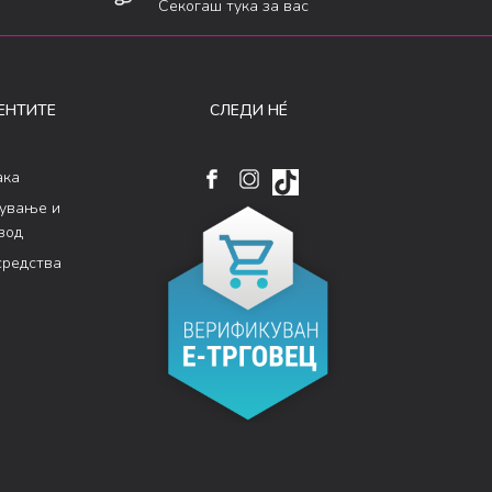
Секогаш тука за вас
ЕНТИТЕ
СЛЕДИ НÉ
ака
кување и
вод
средства