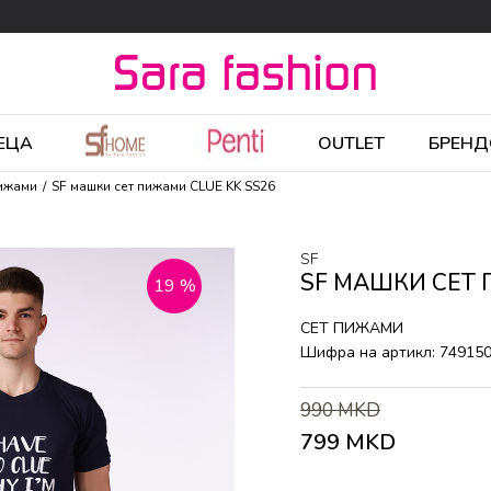
ЕЦА
OUTLET
БРЕНД
пижами
SF машки сет пижами CLUE KK SS26
SF
SF МАШКИ СЕТ 
19
%
СЕТ ПИЖАМИ
Шифра на артикл:
74915
990
MKD
799
MKD