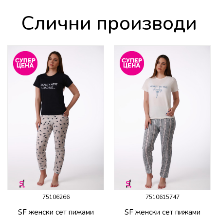
Слични производи
75106266
7510615747
SF женски сет пижами
SF женски сет пижами