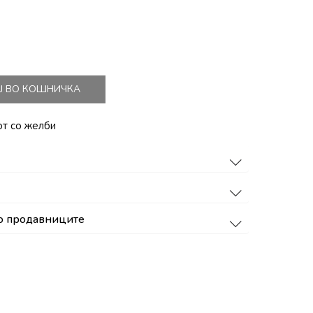
Ј ВО КОШНИЧКА
от со желби
о продавниците