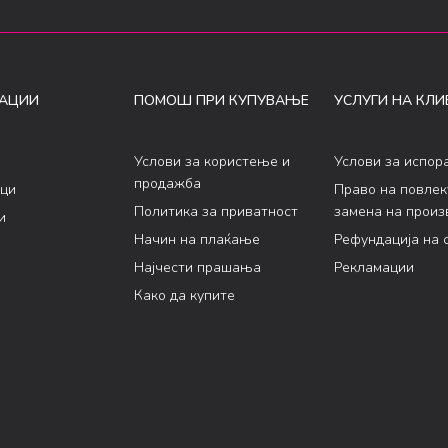
АЦИИ
ПОМОШ ПРИ КУПУВАЊЕ
УСЛУГИ НА КЛИ
Услови за користење и
Услови за испор
продажба
ци
Право на повле
Политика за приватност
замена на произ
и
Начин на плаќање
Рефундација на 
Најчести прашања
Рекламации
Како да купите