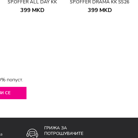
SP.OFFER ALL DAY KK
SP.OFFER DRAMA KK SS26
SS26
399
MKD
399
MKD
0% попуст.
И СЕ
ГРИЖА ЗА
ПОТРОШУВАЧИТЕ
ка