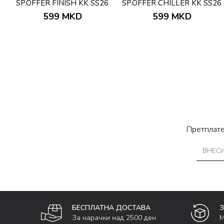
SP.OFFER FINISH KK SS26
SP.OFFER CHILLER KK SS26
599
MKD
599
MKD
Претплате
БЕСПЛАТНА ДОСТАВА
За нарачки над 2500 ден
М