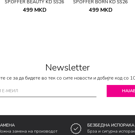
SP.OFFER BEAUTY KD SS26
SP.OFFER BORN KD SS26
499
MKD
499
MKD
Newsletter
те се за да бидете во тек со сите новости и добијте код со 1
НАЈАВ
ЗАМЕНА
БЕЗБЕДНА ИСПОРАКА
ожна замена на производот
Брза и сигурна испора