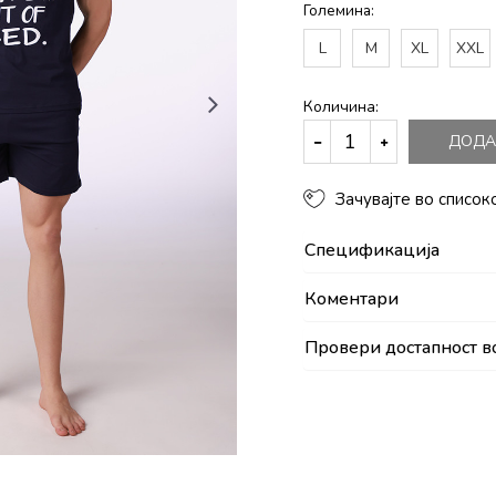
Големина:
L
M
XL
XXL
Количина:
ДОДА
Зачувајте во список
Спецификација
Коментари
Провери достапност в