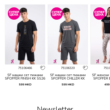
75106466
75106320
751
и
SF машки сет пижами
SF машки сет пижами
SF женски
SP.OFFER FINISH KK SS26
SP.OFFER CHILLER KK
SP.OFFER
SS26
S
599
MKD
599
MKD
499
Newsletter