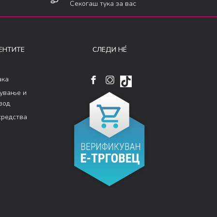
Секогаш тука за вас
ЕНТИТЕ
СЛЕДИ НÉ
ака
кување и
вод
средства