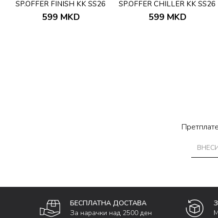
SP.OFFER FINISH KK SS26
SP.OFFER CHILLER KK SS26
599
MKD
599
MKD
Претплате
БЕСПЛАТНА ДОСТАВА
За нарачки над 2500 ден
М