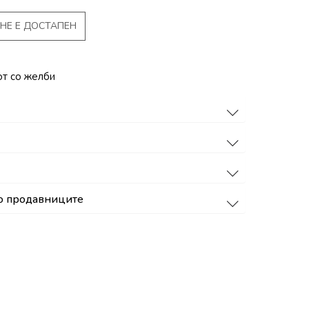
НЕ Е ДОСТАПЕН
от со желби
о продавниците