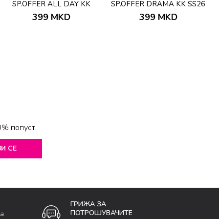
SP.OFFER ALL DAY KK
SP.OFFER DRAMA KK SS26
SS26
399
MKD
399
MKD
0% попуст.
И СЕ
ГРИЖА ЗА
ПОТРОШУВАЧИТЕ
ка