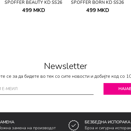
SP.OFFER BEAUTY KD SS26
SP.OFFER BORN KD SS26
499
MKD
499
MKD
Newsletter
те се за да бидете во тек со сите новости и добијте код со 1
НАЈАВ
ЗАМЕНА
БЕЗБЕДНА ИСПОРАКА
ожна замена на производот
Брза и сигурна испора