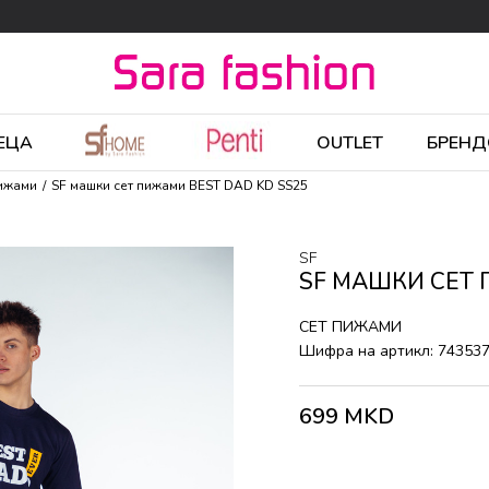
ЕЦА
OUTLET
БРЕНД
пижами
SF машки сет пижами BEST DAD KD SS25
SF
SF МАШКИ СЕТ 
СЕТ ПИЖАМИ
Шифра на артикл:
74353
699
MKD