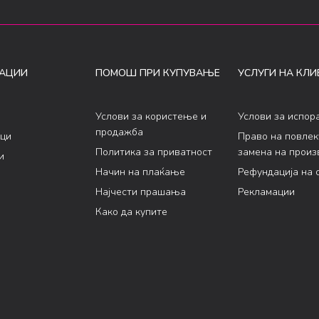
АЦИИ
ПОМОШ ПРИ КУПУВАЊЕ
УСЛУГИ НА КЛИ
Услови за користење и
Услови за испор
продажба
ци
Право на повле
Политика за приватност
замена на произ
и
Начин на плаќање
Рефундација на 
Најчести прашања
Рекламации
Како да купите