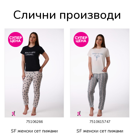
Слични производи
75106266
7510615747
SF женски сет пижами
SF женски сет пижами