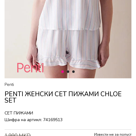
1
2
3
Penti
PENTI ЖЕНСКИ СЕТ ПИЖАМИ CHLOE
SET
СЕТ ПИЖАМИ
Шифра на артикл:
74169513
Извести ме за попуст
1.990
MKD