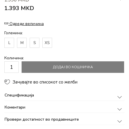
1.393
MKD
Одреди величина
Големина:
L
M
S
XS
Количина:
ДОДАЈ ВО КОШНИЧКА
Зачувајте во списокот со желби
Спецификација
Коментари
Провери достапност во продавниците