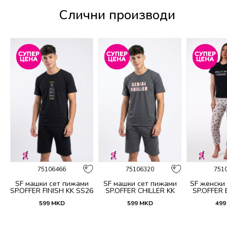
Слични производи
75106466
75106320
751
и
SF машки сет пижами
SF машки сет пижами
SF женски
6
SP.OFFER FINISH KK SS26
SP.OFFER CHILLER KK
SP.OFFER
SS26
S
599
MKD
599
MKD
499