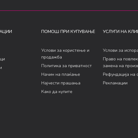
АЦИИ
ПОМОШ ПРИ КУПУВАЊЕ
УСЛУГИ НА КЛИ
Услови за користење и
Услови за испор
продажба
ци
Право на повле
Политика за приватност
замена на произ
и
Начин на плаќање
Рефундација на 
Најчести прашања
Рекламации
Како да купите