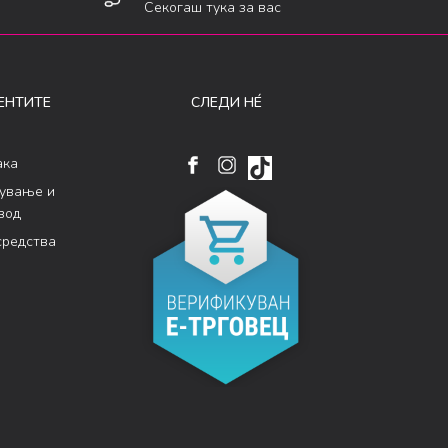
Секогаш тука за вас
ЕНТИТЕ
СЛЕДИ НÉ
ака
кување и
вод
средства