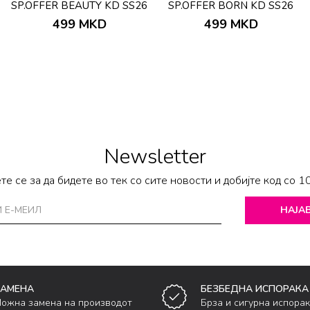
SP.OFFER BEAUTY KD SS26
SP.OFFER BORN KD SS26
499
MKD
499
MKD
Newsletter
те се за да бидете во тек со сите новости и добијте код со 1
НАЈАВ
ЗАМЕНА
БЕЗБЕДНА ИСПОРАКА
ожна замена на производот
Брза и сигурна испора