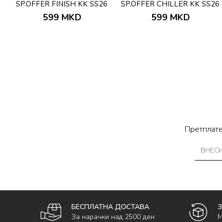
6
SP.OFFER FINISH KK SS26
SP.OFFER CHILLER KK SS26
599
MKD
599
MKD
Претплате
БЕСПЛАТНА ДОСТАВА
За нарачки над 2500 ден
М