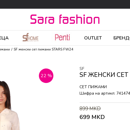
ЕЦА
OUTLET
БРЕНД
пижами
SF женски сет пижами STARS FW24
SF
SF ЖЕНСКИ СЕТ
22
%
СЕТ ПИЖАМИ
Шифра на артикл:
74147
899
MKD
699
MKD