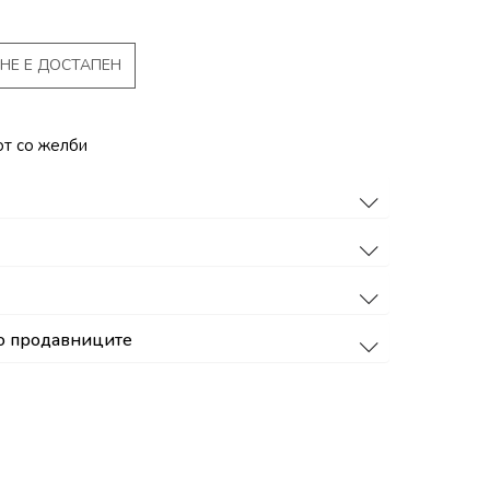
НЕ Е ДОСТАПЕН
от со желби
о продавниците