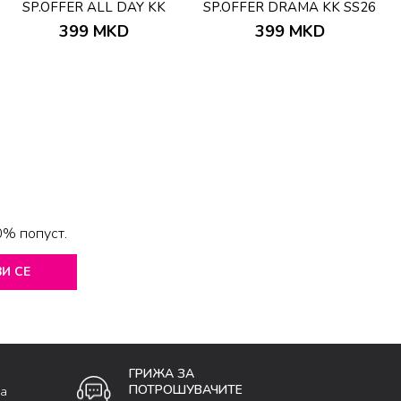
SP.OFFER ALL DAY KK
SP.OFFER DRAMA KK SS26
SS26
399
MKD
399
MKD
0% попуст.
И СЕ
ГРИЖА ЗА
ПОТРОШУВАЧИТЕ
ка