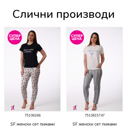
Слични производи
75106266
7510615747
SF женски сет пижами
SF женски сет пижами