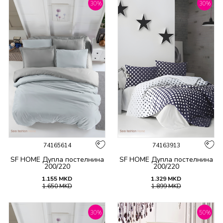
30
%
30
%
74165614
74163913
SF HOME Дупла постелнина
SF HOME Дупла постелнина
200/220
200/220
1.155
MKD
1.329
MKD
1.650
MKD
1.899
MKD
30
%
50
%