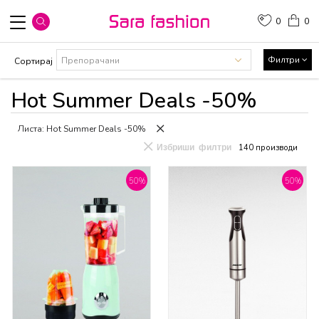
0
0
Филтри
Сортирај
Hot Summer Deals -50%
Листа: Hot Summer Deals -50%
Избриши филтри
140
производи
50
%
50
%