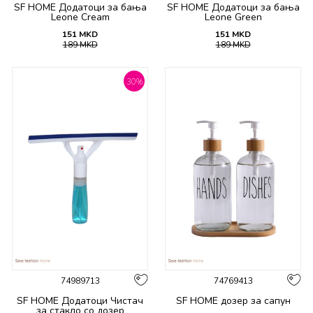
SF HOME Додатоци за бања
SF HOME Додатоци за бања
Leone Cream
Leone Green
151
MKD
151
MKD
189
MKD
189
MKD
30
%
74989713
74769413
SF HOME Додатоци Чистач
SF HOME дозер за сапун
за стакло со дозер