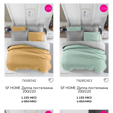
30
%
30
%
74165342
741652413
SF HOME Дупла постелнина
SF HOME Дупла постелнина
200/220
200/220
1.155
MKD
1.155
MKD
1.650
MKD
1.650
MKD