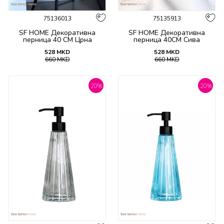
75136013
75135913
SF HOME Декоративна
SF HOME Декоративна
перница 40 СМ Црна
перница 40CM Сива
528
MKD
528
MKD
660
MKD
660
MKD
20
%
20
%