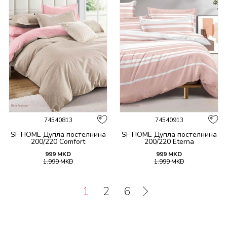
74540813
74540913
SF HOME Дупла постелнина
SF HOME Дупла постелнина
200/220 Comfort
200/220 Eterna
999
MKD
999
MKD
1.999
MKD
1.999
MKD
1
2
6