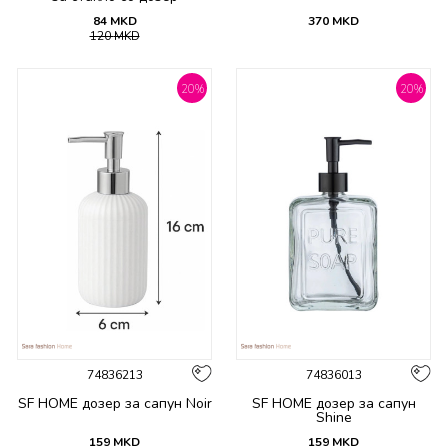
84
MKD
370
MKD
120
MKD
20
%
20
%
74836213
74836013
SF HOME дозер за сапун Noir
SF HOME дозер за сапун
Shine
159
MKD
159
MKD