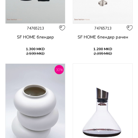
74765213
74765713
SF HOME блендер
SF HOME блендер рачен
1.300
MKD
1.200
MKD
2.599
MKD
2.399
MKD
30
%