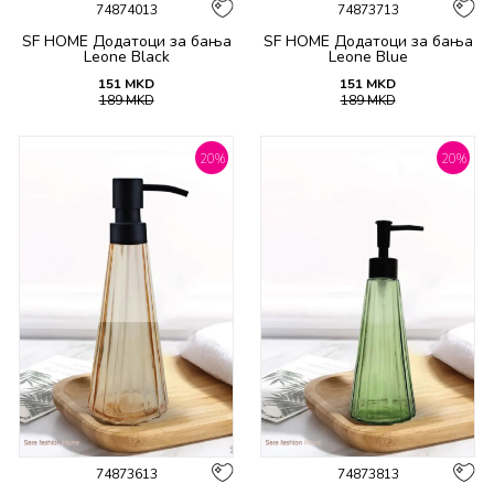
74874013
74873713
SF HOME Додатоци за бања
SF HOME Додатоци за бања
Leone Black
Leone Blue
151
MKD
151
MKD
189
MKD
189
MKD
20
%
20
%
74873613
74873813