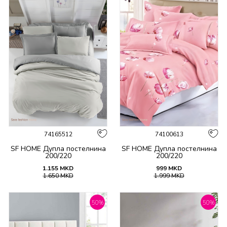
74165512
74100613
SF HOME Дупла постелнина
SF HOME Дупла постелнина
200/220
200/220
1.155
MKD
999
MKD
1.650
MKD
1.999
MKD
50
%
50
%