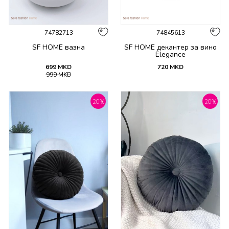
74782713
74845613
SF HOME вазна
SF HOME декантер за вино
Elegance
699
MKD
720
MKD
999
MKD
20
%
20
%