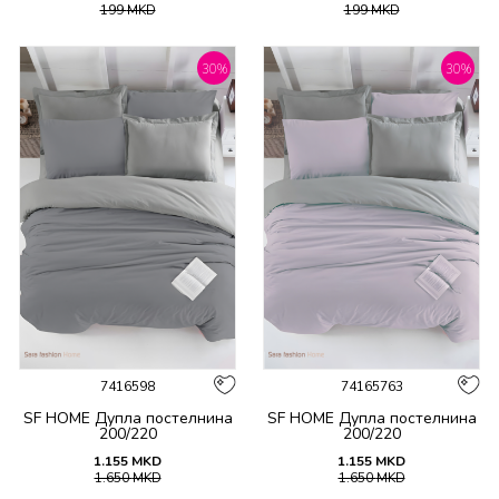
199
MKD
199
MKD
30
%
30
%
7416598
74165763
SF HOME Дупла постелнина
SF HOME Дупла постелнина
200/220
200/220
1.155
MKD
1.155
MKD
1.650
MKD
1.650
MKD