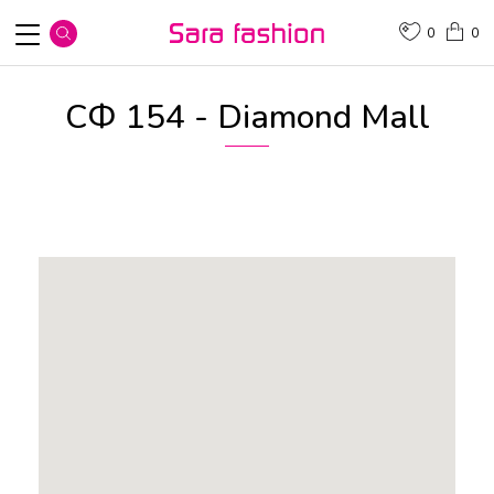
0
0
СФ 154 - Diamond Mall