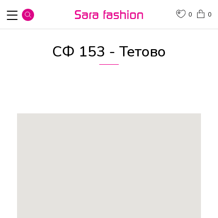
0
0
СФ 153 - Тетово