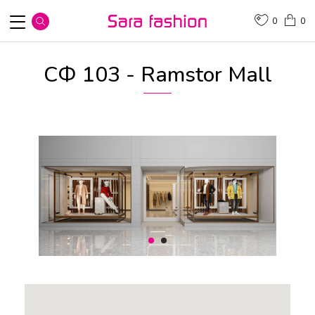
0
0
СФ 103 - Ramstor Mall
1
2