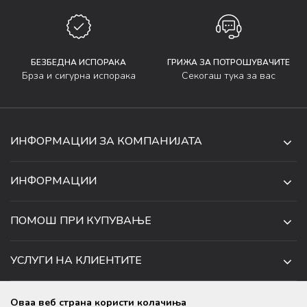
БЕЗБЕДНА ИСПОРАКА
ГРИЖА ЗА ПОТРОШУВАЧИТЕ
Брза и сигурна испорака
Секогаш тука за вас
ИНФОРМАЦИИ ЗА КОМПАНИЈАТА
ДЕ-ТА ДЕЈАН ДООЕЛ
ИНФОРМАЦИИ
ЗА НАС
УЛ. 34, БР. 32, ИЛИНДЕН,
ПОМОШ ПРИ КУПУВАЊЕ
СКОПЈЕ, МАКЕДОНИЈА
ПРОДАВНИЦИ
УСЛОВИ ЗА КОРИСТЕЊЕ И ПРОДАЖБА
ТЕЛЕФОН:
СОРАБОТКИ
УСЛУГИ НА КЛИЕНТИТЕ
070 231 608
ПОЛИТИКА ЗА ПРИВАТНОСТ
КАРИЕРА
(0)2 32 18 388
УСЛОВИ ЗА ИСПОРАКА
НАЧИН НА ПЛАЌАЊЕ
КОНТАКТ
Оваа веб страна користи колачиња