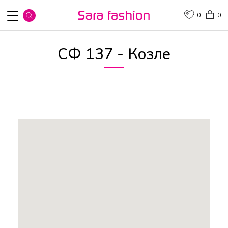
0
0
СФ 137 - Козле