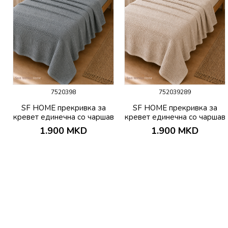
7520398
752039289
SF HOME прекривка за
SF HOME прекривка за
кревет единечна со чаршав
кревет единечна со чаршав
и јастучница PIKE
и јастучница PIKE
1.900
MKD
1.900
MKD