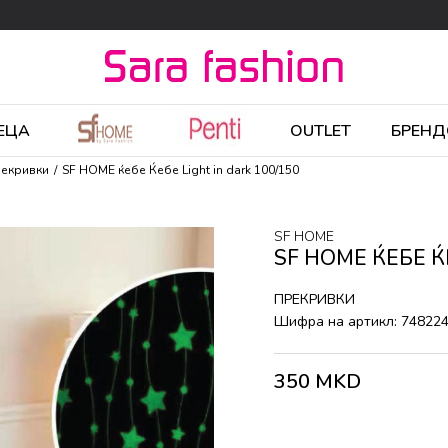
ЕЦА
OUTLET
БРЕНД
екривки
SF HOME ќебе Ќебе Light in dark 100/150
SF HOME
SF HOME ЌЕБЕ Ќ
ПРЕКРИВКИ
Шифра на артикл:
74822
350
MKD