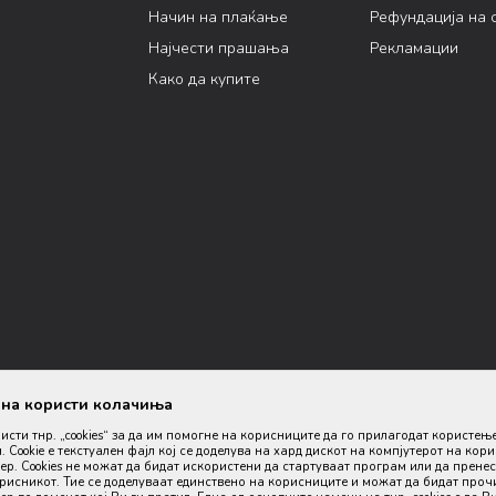
Начин на плаќање
Рефундација на 
Најчести прашања
Рекламации
Како да купите
ана користи колачиња
ристи тнр. „cookies“ за да им помогне на корисниците да го прилагодат користењ
. Cookie е текстуален фајл кој се доделува на хард дискот на компјутерот на кор
р. Cookies не можат да бидат искористени да стартуваат програм или да пренес
орисникот. Тие се доделуваат единствено на корисниците и можат да бидат проч