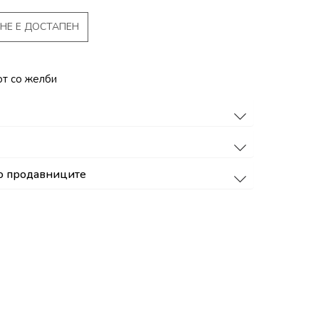
НЕ Е ДОСТАПЕН
от со желби
о продавниците