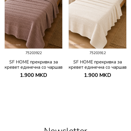
75203922
75203912
SF HOME прекривка за
SF HOME прекривка за
кревет единечна со чаршав
кревет единечна со чаршав
и јастучница PIKE
и јастучница PIKE
1.900
MKD
1.900
MKD