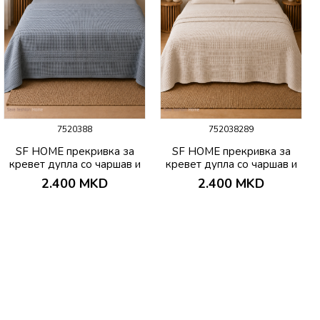
7520388
752038289
SF HOME прекривка за
SF HOME прекривка за
кревет дупла со чаршав и
кревет дупла со чаршав и
јастучници PIKE
јастучници PIKE
2.400
MKD
2.400
MKD