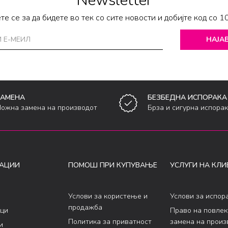
Newsletter
те се за да бидете во тек со сите новости и добијте код со 1
НАЈАВ
ЗАМЕНА
БЕЗБЕДНА ИСПОРАКА
ожна замена на производот
Брза и сигурна испора
АЦИИ
ПОМОШ ПРИ КУПУВАЊЕ
УСЛУГИ НА КЛИ
Услови за користење и
Услови за испор
продажба
ци
Право на повле
Политика за приватност
замена на произ
и