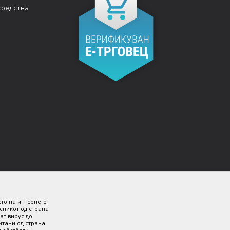
средства
ето на интернетот
исникот од страна
ат вирус до
итани од страна