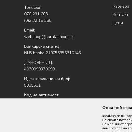
Кариера
Телефон:
070 231 608
Контакт
(0)2 32 18 388
Цени
Email:
webshop@sarafashion.mk
Банкарска сметка:
NLB banka 210053355310145
ДАНОЧЕН ИД:
4030999370099
Идентификациски број:
5335531
Код на активност
47.51
Оваа веб стр
sarafashion.mk ко
на своите потреби
на мрежниот серве
компјутерот на к