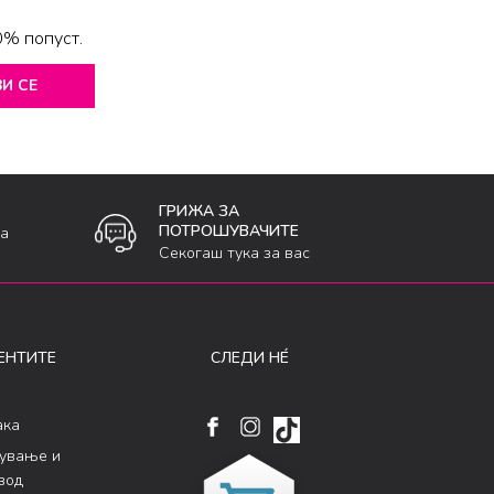
0% попуст.
И СЕ
ГРИЖА ЗА
ПОТРОШУВАЧИТЕ
ка
Секогаш тука за вас
ЕНТИТЕ
СЛЕДИ НÉ
ака
кување и
вод