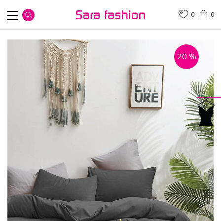
0
0
20
%