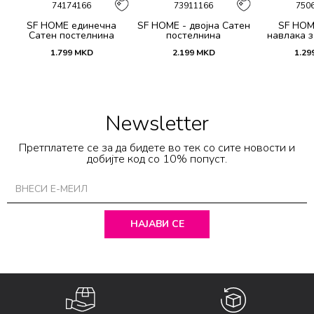
74174166
73911166
750
SF HOME единечна
SF HOME - двојна Сатен
SF HOM
k
Сатен постелнина
постелнина
навлака з
ик
јастучни
1.799
MKD
2.199
MKD
1.29
Dar
Newsletter
Претплатете се за да бидете во тек со сите новости и
добијте код со 10% попуст.
НАЈАВИ СЕ