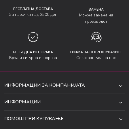
БЕСПЛАТНА ДОСТАВА
ЗАМЕНА
За нарачки над 2500 ден
Можна замена на
производот
БЕЗБЕДНА ИСПОРАКА
ГРИЖА ЗА ПОТРОШУВАЧИТЕ
Брза и сигурна испорака
Секогаш тука за вас
ИНФОРМАЦИИ ЗА КОМПАНИЈАТА
ДЕ-ТА ДЕЈАН ДООЕЛ
ИНФОРМАЦИИ
ЗА НАС
УЛ. 34, БР. 32, ИЛИНДЕН,
ПОМОШ ПРИ КУПУВАЊЕ
СКОПЈЕ, МАКЕДОНИЈА
ПРОДАВНИЦИ