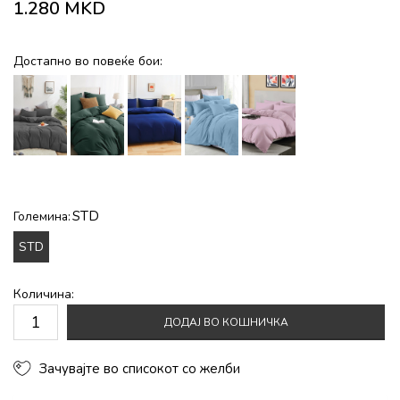
1.280
MKD
Достапно во повеќе бои:
STD
Големина:
STD
Количина:
ДОДАЈ ВО КОШНИЧКА
Зачувајте во списокот со желби