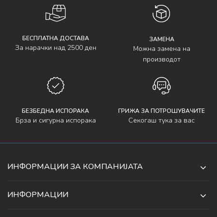
БЕСПЛАТНА ДОСТАВА
ЗАМЕНА
За нарачки над 2500 ден
Можна замена на
производот
БЕЗБЕДНА ИСПОРАКА
ГРИЖА ЗА ПОТРОШУВАЧИТЕ
Брза и сигурна испорака
Секогаш тука за вас
ИНФОРМАЦИИ ЗА КОМПАНИЈАТА
ДЕ-ТА ДЕЈАН ДООЕЛ
ИНФОРМАЦИИ
ЗА НАС
УЛ. 34, БР. 32, ИЛИНДЕН,