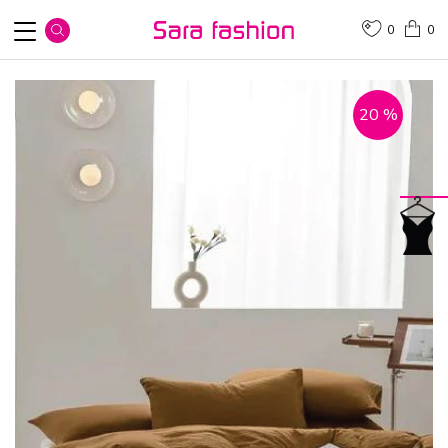
0
0
20
%