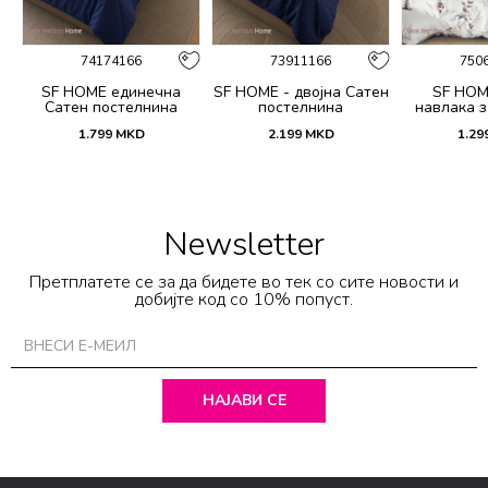
74174166
73911166
750
SF HOME единечна
SF HOME - двојна Сатен
SF HOM
k
Сатен постелнина
постелнина
навлака з
ик
јастучни
1.799
MKD
2.199
MKD
1.29
Dar
Newsletter
Претплатете се за да бидете во тек со сите новости и
добијте код со 10% попуст.
НАЈАВИ СЕ