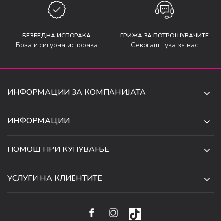
БЕЗБЕДНА ИСПОРАКА
ГРИЖА ЗА ПОТРОШУВАЧИТЕ
Брза и сигурна испорака
Секогаш тука за вас
ИНФОРМАЦИИ ЗА КОМПАНИЈАТА
ДЕ-ТА ДЕЈАН ДООЕЛ
ИНФОРМАЦИИ
ЗА НАС
УЛ. 34, БР. 32, ИЛИНДЕН,
ПОМОШ ПРИ КУПУВАЊЕ
СКОПЈЕ, МАКЕДОНИЈА
ПРОДАВНИЦИ
УСЛОВИ ЗА КОРИСТЕЊЕ И ПРОДАЖБА
ТЕЛЕФОН:
СОРАБОТКИ
УСЛУГИ НА КЛИЕНТИТЕ
070 231 608
ПОЛИТИКА ЗА ПРИВАТНОСТ
КАРИЕРА
(0)2 32 18 388
УСЛОВИ ЗА ИСПОРАКА
НАЧИН НА ПЛАЌАЊЕ
КОНТАКТ
EMAIL:
ПРАВО НА ПОВЛЕКУВАЊЕ И ЗАМЕНА НА ПРОИЗВОД
НАЈЧЕСТИ ПРАШАЊА