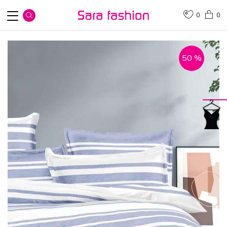
0
0
50
%