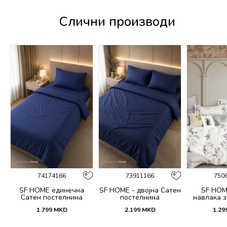
Слични производи
74174166
73911166
750
SF HOME единечна
SF HOME - двојна Сатен
SF HOM
k
Сатен постелнина
постелнина
навлака з
ик
јастучни
1.799
MKD
2.199
MKD
1.29
Dar