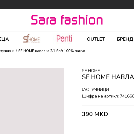
ЕЦА
OUTLET
БРЕНД
стучници
SF HOME навлака 2/1 Soft 100% памук
SF HOME
SF HOME НАВЛА
ЈАСТУЧНИЦИ
Шифра на артикл:
74166
390
MKD