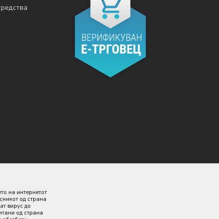
средства
ето на интернетот
исникот од страна
ат вирус до
итани од страна