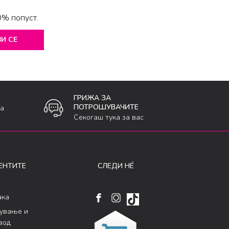
0% попуст.
И СЕ
ГРИЖА ЗА
ПОТРОШУВАЧИТЕ
ка
Секогаш тука за вас
ЕНТИТЕ
СЛЕДИ НÉ
ака
кување и
вод