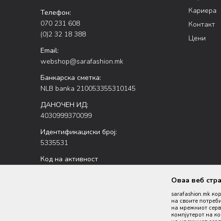
Кариера
Телефон:
070 231 608
Контакт
(0)2 32 18 388
Цени
Email:
webshop@sarafashion.mk
Банкарска сметка:
NLB banka 210053355310145
ДАНОЧЕН ИД:
4030999370099
Идентификациски број:
5335531
Код на активност
47.51
Оваа веб стр
sarafashion.mk ко
на своите потреби
на мрежниот серве
компјутерот на к