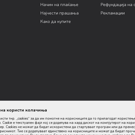
Начин на плаќање
Рефундација на 
Најчести прашања
Рекламации
Како да купите
ана користи колачиња
ристи тнр. „cookies“ за да им помогне на корисниците да го прилагодат користењ
. Cookie е текстуален фајл кој се доделува на хард дискот на компјутерот на кор
р. Cookies не можат да бидат искористени да стартуваат програм или да пренес
орисникот. Тие се доделуваат единствено на корисниците и можат да бидат проч