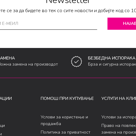
Newsletter
те се за да бидете во тек со сите новости и добијте код со 1
НАЈАВ
ЗАМЕНА
БЕЗБЕДНА ИСПОРАКА
ожна замена на производот
Брза и сигурна испора
АЦИИ
ПОМОШ ПРИ КУПУВАЊЕ
УСЛУГИ НА КЛИ
Услови за користење и
Услови за испор
продажба
ци
Право на повле
Политика за приватност
замена на произ
и