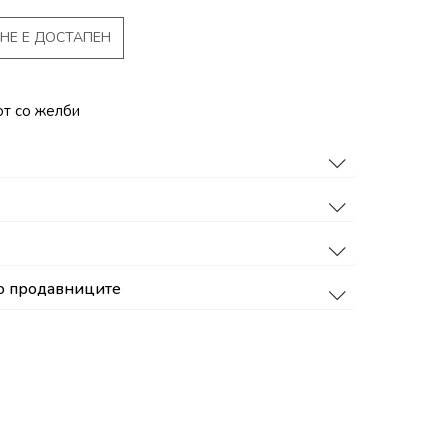
НЕ Е ДОСТАПЕН
от со желби
о продавниците