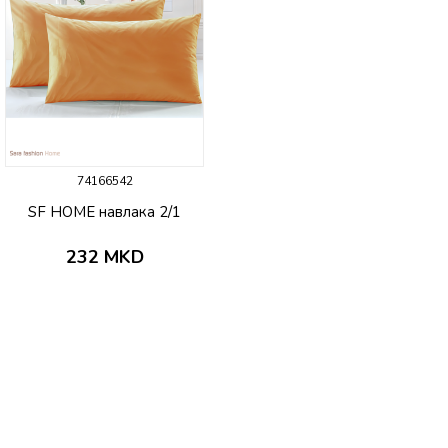
74166542
SF HOME навлака 2/1
232
MKD