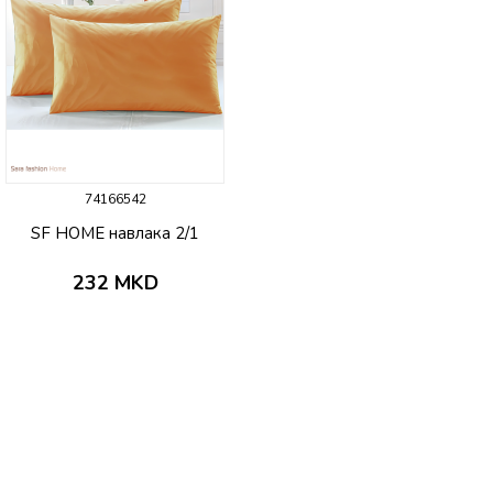
74166542
SF HOME навлака 2/1
232
MKD