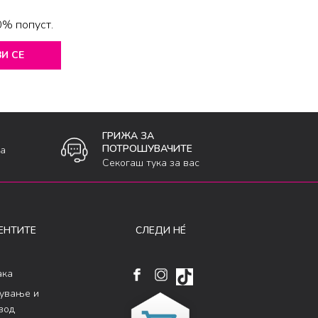
0% попуст.
И СЕ
ГРИЖА ЗА
ПОТРОШУВАЧИТЕ
ка
Секогаш тука за вас
ЕНТИТЕ
СЛЕДИ НÉ
ака
кување и
вод