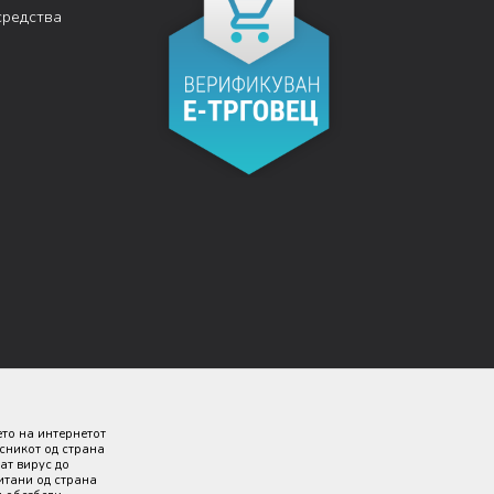
средства
ето на интернетот
исникот од страна
ат вирус до
итани од страна