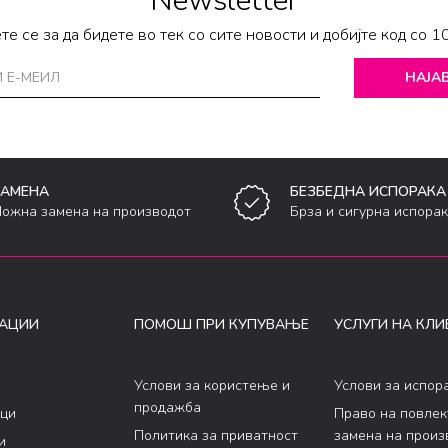
Newsletter
те се за да бидете во тек со сите новости и добијте код со 1
НАЈАВ
ЗАМЕНА
БЕЗБЕДНА ИСПОРАКА
ожна замена на производот
Брза и сигурна испора
АЦИИ
ПОМОШ ПРИ КУПУВАЊЕ
УСЛУГИ НА КЛИ
Услови за користење и
Услови за испор
продажба
ци
Право на повле
Политика за приватност
замена на произ
и