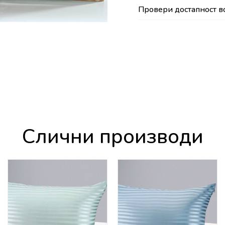
Провери достапност в
Слични производи