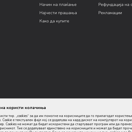
Начин на плаќање
Рефундација на 
Најчести прашања
Рекламации
Како да купите
ана користи колачиња
ристи тнр. „cookies“ за да им помогне на корисниците да го прилагодат користењ
. Cookie е текстуален фајл кој се доделува на хард дискот на компјутерот на кор
р. Cookies не можат да бидат искористени да стартуваат програм или да пренес
орисникот. Тие се доделуваат единствено на корисниците и можат да бидат проч