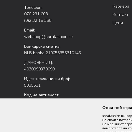
Кариера
Телефон:
070 231 608
Контакт
(0)2 32 18 388
Цени
Email:
webshop@sarafashion.mk
Банкарска сметка:
NLB banka 210053355310145
ДАНОЧЕН ИД:
4030999370099
Идентификациски број:
5335531
Код на активност
47.51
Оваа веб стр
sarafashion.mk ко
на своите потреби
на мрежниот серве
компјутерот на к