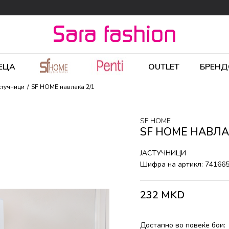
ЕЦА
OUTLET
БРЕНД
стучници
SF HOME навлака 2/1
SF HOME
SF HOME НАВЛА
ЈАСТУЧНИЦИ
Шифра на артикл:
74166
232
MKD
Достапно во повеќе бои: