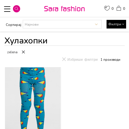
0
0
Филтри
Сортирај
Хулахопки
zelena
Избриши филтри
1
производи