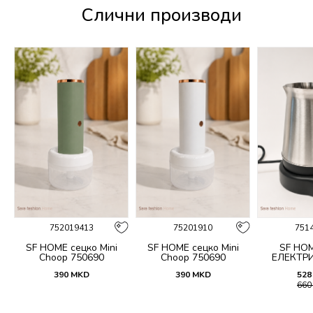
Слични производи
%
752019413
75201910
751
SF HOME сецко Mini
SF HOME сецко Mini
SF HOM
Choop 750690
Choop 750690
ЕЛЕКТРИ
390
MKD
390
MKD
528
66