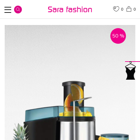
0
0
50
%