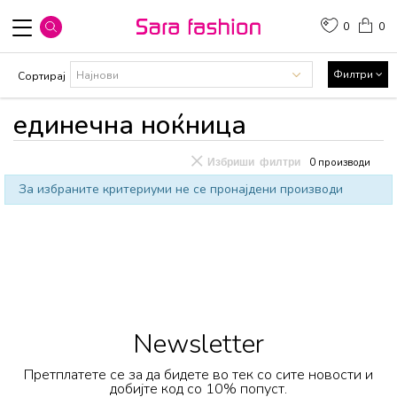
0
0
Филтри
Сортирај
единечна ноќница
Избриши филтри
0
производи
За избраните критериуми не се пронајдени производи
Newsletter
Претплатете се за да бидете во тек со сите новости и
добијте код со 10% попуст.