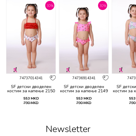
%
30
%
30
%
74737014341
74736914341
7473
SF детски дводелен
SF детски дводелен
SF детск
1
костим за капење 2150
костим за капење 2149
костим за 
553
MKD
553
MKD
553
790
MKD
790
MKD
79
Newsletter