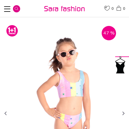
0
0
47
%