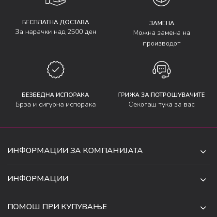
БЕСПЛАТНА ДОСТАВА
ЗАМЕНА
За нарачки над 2500 ден
Можна замена на
производот
БЕЗБЕДНА ИСПОРАКА
ГРИЖА ЗА ПОТРОШУВАЧИТЕ
Брза и сигурна испорака
Секогаш тука за вас
ИНФОРМАЦИИ ЗА КОМПАНИЈАТА
ДЕ-ТА ДЕЈАН ДООЕЛ
ИНФОРМАЦИИ
ЗА НАС
УЛ. 34, БР. 32, ИЛИНДЕН,
ПОМОШ ПРИ КУПУВАЊЕ
СКОПЈЕ, МАКЕДОНИЈА
ПРОДАВНИЦИ