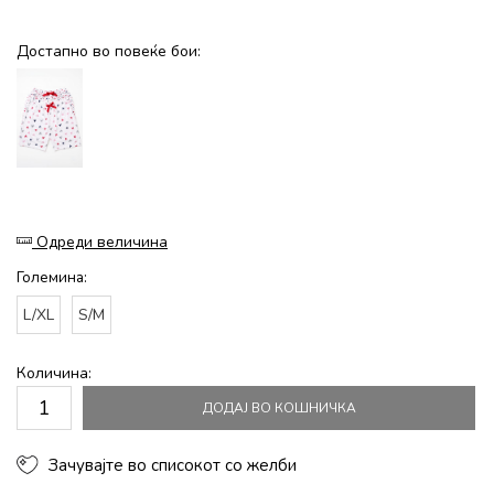
Достапно во повеќе бои:
Одреди величина
Големина:
L/XL
S/M
Количина:
ДОДАЈ ВО КОШНИЧКА
Зачувајте во списокот со желби