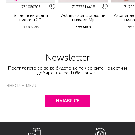
751060205
71733214418
71733
SF женски долни
Aslaner женски долни
Aslaner ж
пижами 2/1
пижами Mp
пижа
299
MKD
199
MKD
199
Newsletter
Претплатете се за да бидете во тек со сите новости и
добијте код со 10% попуст.
НАЈАВИ СЕ