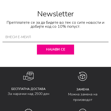
Newsletter
Претплатете се за да бидете во тек со сите новости и
добијте код со 10% попуст.
НАЈАВИ СЕ
БЕСПЛАТНА ДОСТАВА
ЗАМЕНА
За нарачки над 2500 ден
Можна замена на
производот