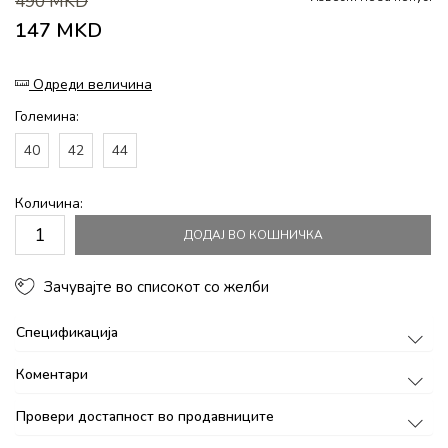
490
MKD
147
MKD
Одреди величина
Големина:
40
42
44
Количина:
ДОДАЈ ВО КОШНИЧКА
Зачувајте во списокот со желби
Спецификација
Коментари
Провери достапност во продавниците