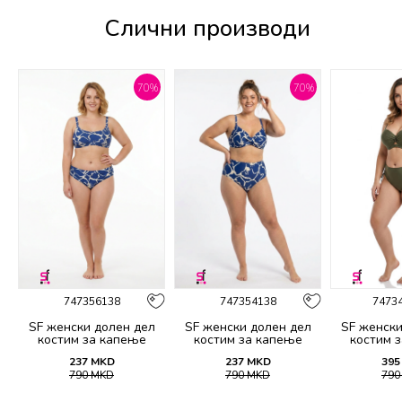
Слични производи
%
70
%
70
%
747356138
747354138
7473
SF женски долен дел
SF женски долен дел
SF женски
костим за капење
костим за капење
костим 
2139B
2138B
21
237
MKD
237
MKD
395
790
MKD
790
MKD
79