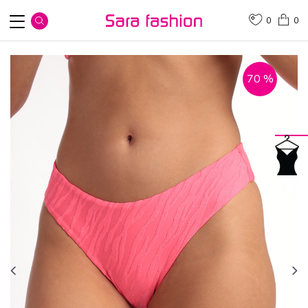
0
0
70
%