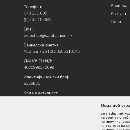
Кариера
Телефон:
070 231 608
Контакт
(0)2 32 18 388
Цени
Email:
webshop@sarafashion.mk
Банкарска сметка:
NLB banka 210053355310145
ДАНОЧЕН ИД:
4030999370099
Идентификациски број:
5335531
Код на активност
47.51
Оваа веб стр
sarafashion.mk ко
на своите потреби
на мрежниот серве
компјутерот на к
на мрежниот серве