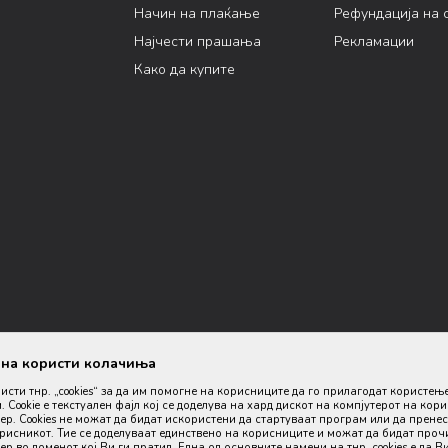
Начин на плаќање
Рефундација на 
Најчести прашања
Рекламации
Како да купите
ана користи колачиња
ристи тнр. „cookies“ за да им помогне на корисниците да го прилагодат користењ
. Cookie е текстуален фајл кој се доделува на хард дискот на компјутерот на кор
р. Cookies не можат да бидат искористени да стартуваат програм или да пренес
орисникот. Тие се доделуваат единствено на корисниците и можат да бидат проч
р во доменот кој Ви ги пратил. Една од основните намени на тнр. сookies е да В