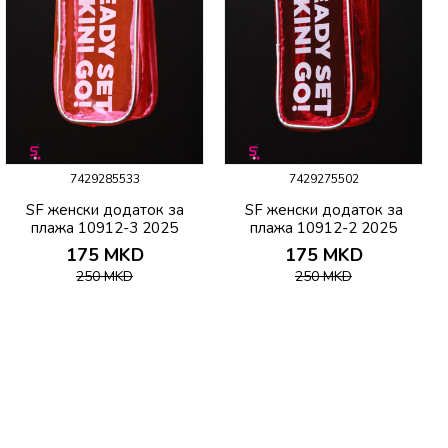
7429285533
7429275502
SF женски додаток за
SF женски додаток за
плажа 10912-3 2025
плажа 10912-2 2025
175
MKD
175
MKD
250
MKD
250
MKD