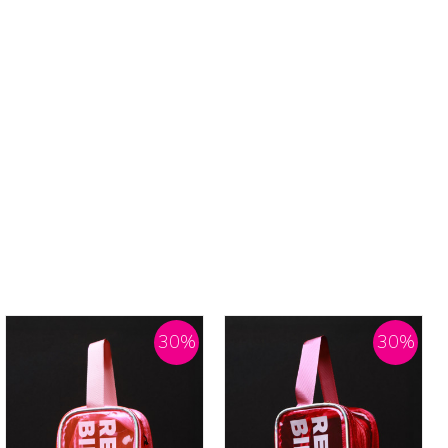
30
%
30
%