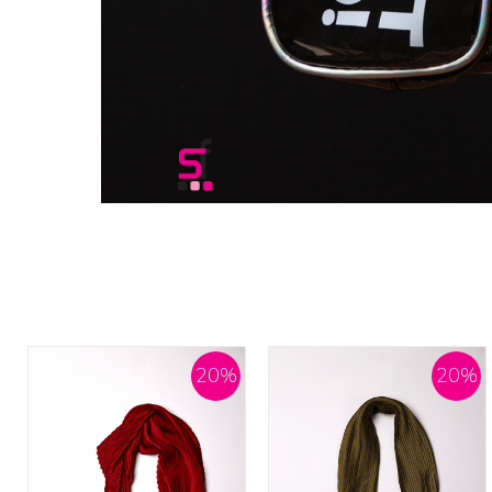
20
%
20
%