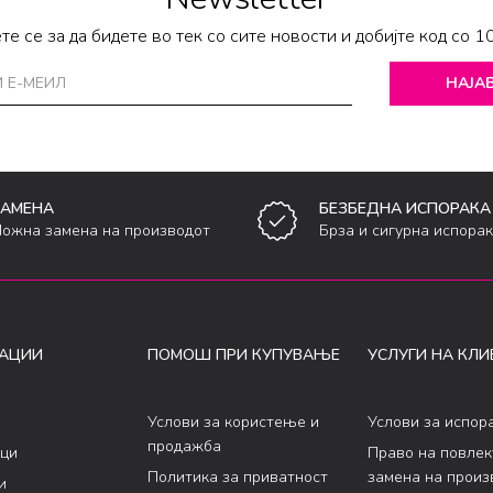
те се за да бидете во тек со сите новости и добијте код со 1
НАЈАВ
ЗАМЕНА
БЕЗБЕДНА ИСПОРАКА
ожна замена на производот
Брза и сигурна испора
АЦИИ
ПОМОШ ПРИ КУПУВАЊЕ
УСЛУГИ НА КЛИ
Услови за користење и
Услови за испор
продажба
ци
Право на повле
Политика за приватност
замена на произ
и