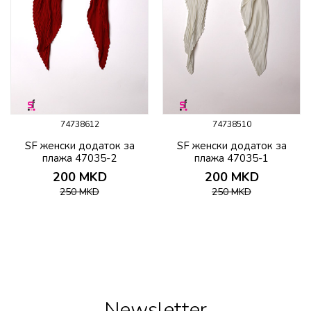
74738612
74738510
SF женски додаток за
SF женски додаток за
плажа 47035-2
плажа 47035-1
200
MKD
200
MKD
250
MKD
250
MKD
Newsletter