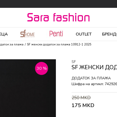
ЕЦА
OUTLET
БРЕНД
даток за плажа
SF женски додаток за плажа 10912-1 2025
SF
SF ЖЕНСКИ ДОД
30
%
ДОДАТОК ЗА ПЛАЖА
Шифра на артикл:
74292
250
MKD
175
MKD