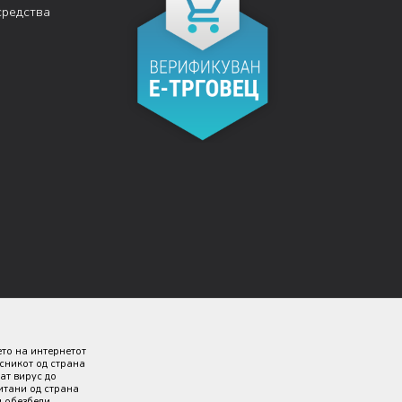
средства
ето на интернетот
исникот од страна
ат вирус до
итани од страна
и обезбеди