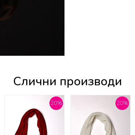
Слични производи
20
%
20
%