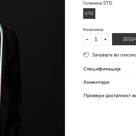
STD
Големина:
STD
Количина:
ДОДА
Зачувајте во список
Спецификација
Коментари
Провери достапност в