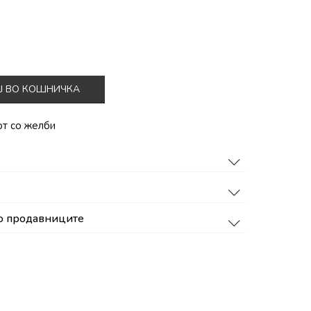
Ј ВО КОШНИЧКА
от со желби
о продавниците