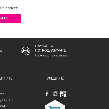
0% попуст.
И СЕ
ГРИЖА ЗА
ПОТРОШУВАЧИТЕ
ка
Секогаш тука за вас
ЕНТИТЕ
СЛЕДИ НÉ
ака
кување и
вод