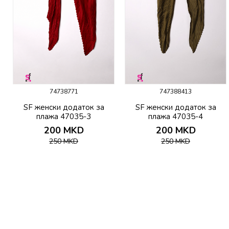
74738771
747388413
SF женски додаток за
SF женски додаток за
плажа 47035-3
плажа 47035-4
200
MKD
200
MKD
250
MKD
250
MKD