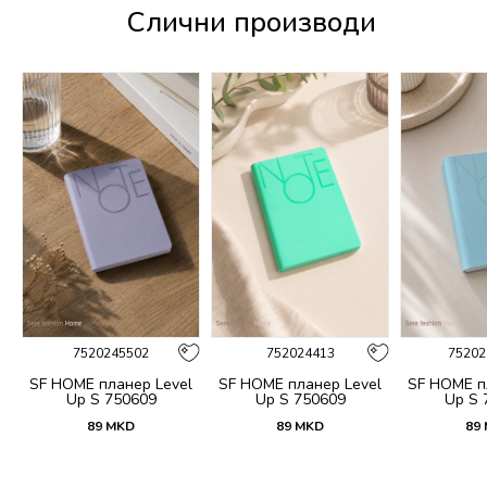
Слични производи
%
7520245502
752024413
75202
no
SF HOME планер Level
SF HOME планер Level
SF HOME п
Up S 750609
Up S 750609
Up S 
89
MKD
89
MKD
89