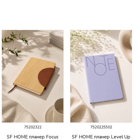
75202322
7520225502
SF HOME планер Focus
SF HOME планер Level Up