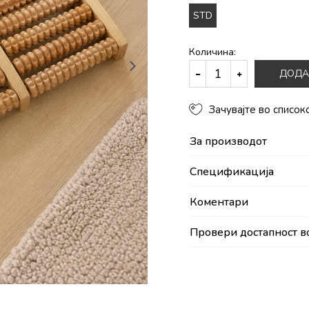
STD
Количина:
ДОДА
Зачувајте во список
За производот
Спецификација
Коментари
Провери достапност в