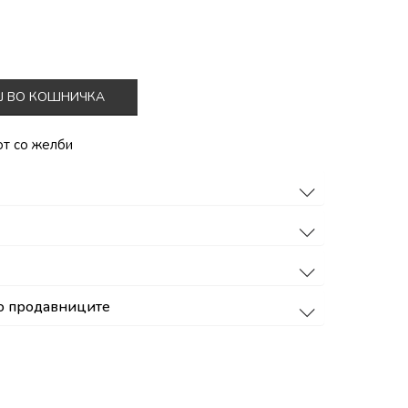
Ј ВО КОШНИЧКА
от со желби
о продавниците