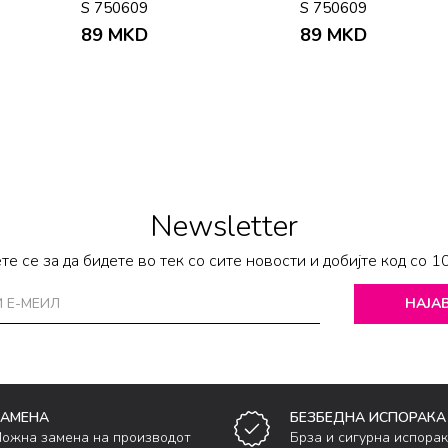
S 750609
S 750609
89
MKD
89
MKD
Newsletter
те се за да бидете во тек со сите новости и добијте код со 1
НАЈАВ
ЗАМЕНА
БЕЗБЕДНА ИСПОРАКА
ожна замена на производот
Брза и сигурна испора