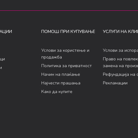
АЦИИ
ПОМОШ ПРИ КУПУВАЊЕ
УСЛУГИ НА КЛИ
Услови за користење и
Услови за испор
продажба
ци
Право на повле
Политика за приватност
замена на произ
и
Начин на плаќање
Рефундација на 
Најчести прашања
Рекламации
Како да купите