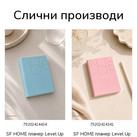
Слични производи
75202414424
75202414341
SF HOME планер Level Up
SF HOME планер Level Up