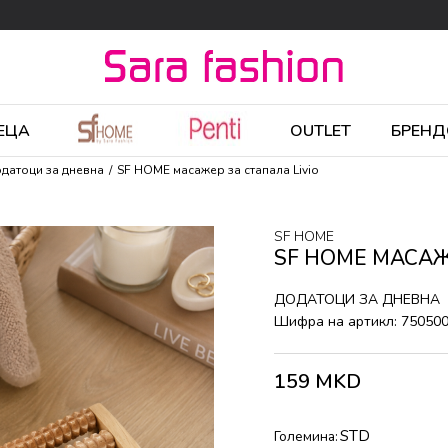
ЕЦА
OUTLET
БРЕНД
датоци за дневна
SF HOME масажер за стапала Livio
SF HOME
SF HOME МАСАЖ
ДОДАТОЦИ ЗА ДНЕВНА
Шифра на артикл:
75050
159
MKD
STD
Големина: