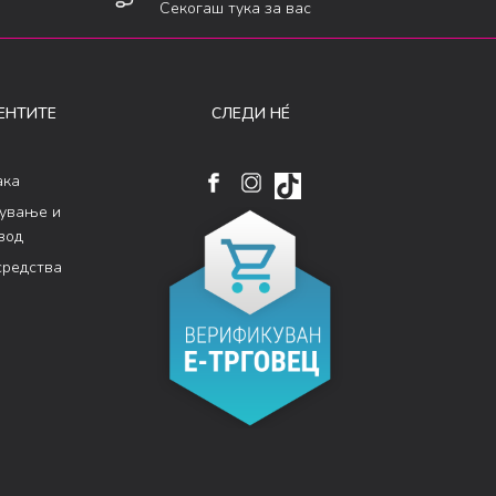
Секогаш тука за вас
ЕНТИТЕ
СЛЕДИ НÉ
ака
кување и
вод
средства