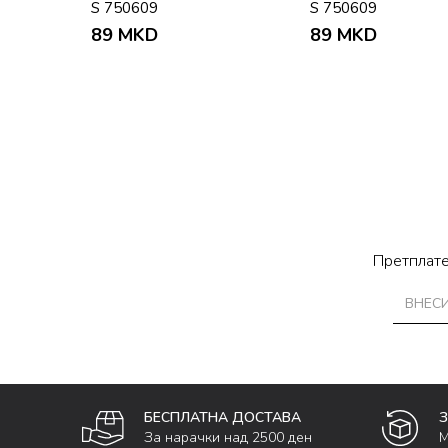
S 750609
S 750609
89
MKD
89
MKD
Претплате
БЕСПЛАТНА ДОСТАВА
За нарачки над 2500 ден
М