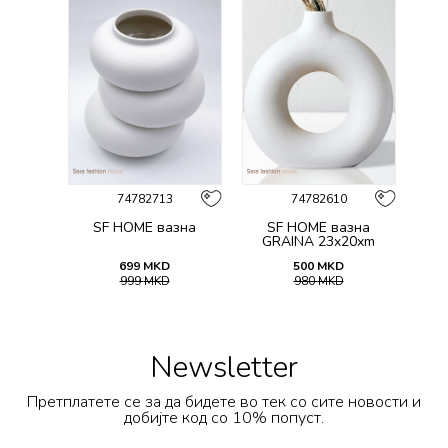
74782713
74782610
SF HOME вазна
SF HOME вазна
GRAINA 23x20xm
699
MKD
500
MKD
999
MKD
980
MKD
Newsletter
Претплатете се за да бидете во тек со сите новости и
добијте код со 10% попуст.