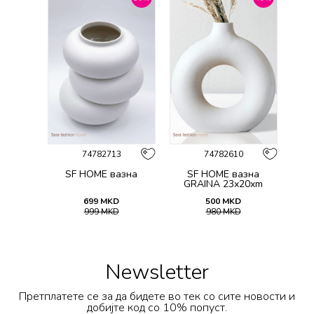
74782713
74782610
SF HOME вазна
SF HOME вазна
GRAINA 23x20xm
699
MKD
500
MKD
999
MKD
980
MKD
Newsletter
Претплатете се за да бидете во тек со сите новости и
добијте код со 10% попуст.