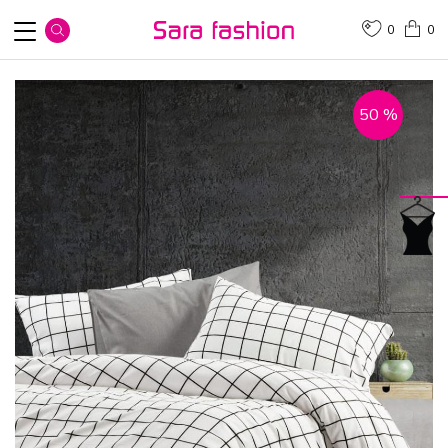
0
0
50
%