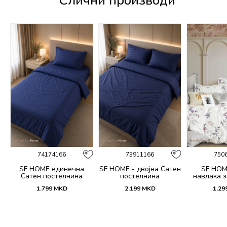
Слични производи
74174166
73911166
750
SF HOME единечна
SF HOME - двојна Сатен
SF HOM
k
Сатен постелнина
постелнина
навлака з
ик
јастучни
1.799
MKD
2.199
MKD
1.29
Dar