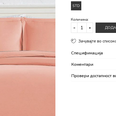
STD
Количина:
ДОДА
Зачувајте во список
Спецификација
Коментари
Провери достапност в