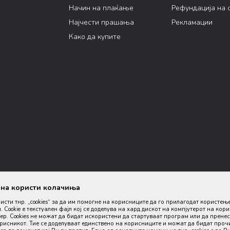
Начин на плаќање
Рефундација на 
Најчести прашања
Рекламации
Како да купите
ана користи колачиња
ристи тнр. „cookies“ за да им помогне на корисниците да го прилагодат користењ
. Cookie е текстуален фајл кој се доделува на хард дискот на компјутерот на кор
р. Cookies не можат да бидат искористени да стартуваат програм или да пренес
орисникот. Тие се доделуваат единствено на корисниците и можат да бидат проч