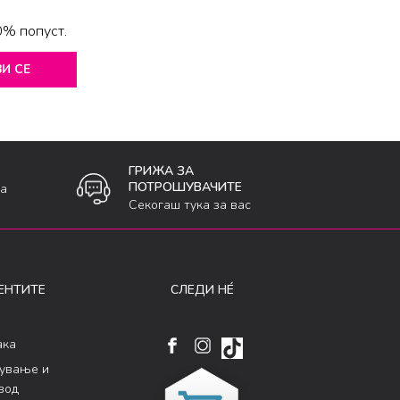
0% попуст.
И СЕ
ГРИЖА ЗА
ПОТРОШУВАЧИТЕ
ка
Секогаш тука за вас
ЕНТИТЕ
СЛЕДИ НÉ
ака
кување и
вод