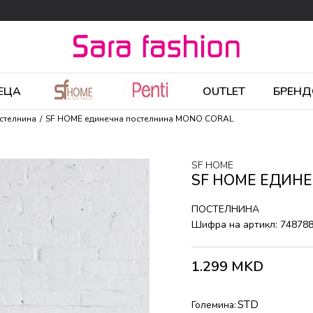
ЕЦА
OUTLET
БРЕНД
стелнина
SF HOME единечна постелнина MONO CORAL
SF HOME
SF HOME ЕДИН
ПОСТЕЛНИНА
Шифра на артикл:
74878
1.299
MKD
STD
Големина: