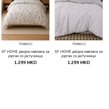
75066213
75066113
SF HOME двојна навлака за
SF HOME двојна навлака за
јорган со јастучница
јорган со јастучници
200х230 Bello
200х230 Sueno
1.299
MKD
1.299
MKD