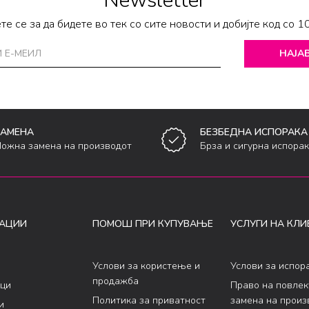
Newsletter
те се за да бидете во тек со сите новости и добијте код со 1
НАЈАВ
ЗАМЕНА
БЕЗБЕДНА ИСПОРАКА
ожна замена на производот
Брза и сигурна испора
АЦИИ
ПОМОШ ПРИ КУПУВАЊЕ
УСЛУГИ НА КЛИ
Услови за користење и
Услови за испор
продажба
ци
Право на повле
Политика за приватност
замена на произ
и