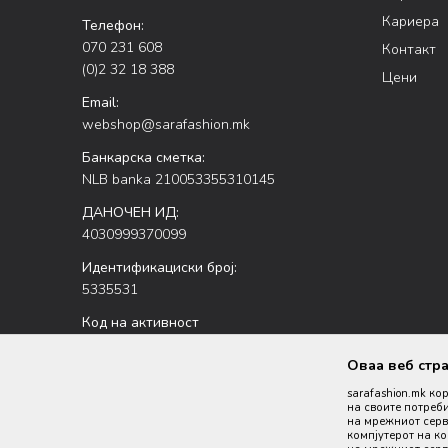
Кариера
Телефон:
070 231 608
Контакт
(0)2 32 18 388
Цени
Email:
webshop@sarafashion.mk
Банкарска сметка:
NLB banka 210053355310145
ДАНОЧЕН ИД:
4030999370099
Идентификациски број:
5335531
Код на активност
47.51
Оваа веб стр
sarafashion.mk ко
на своите потреби
на мрежниот серве
компјутерот на к