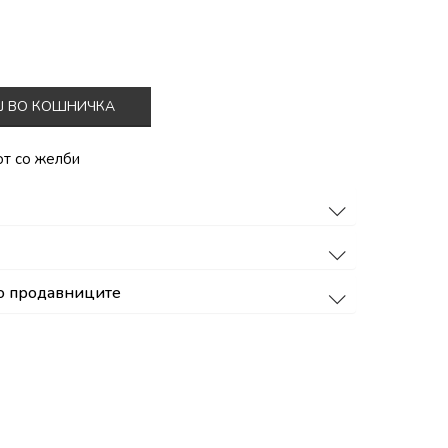
Ј ВО КОШНИЧКА
от со желби
о продавниците