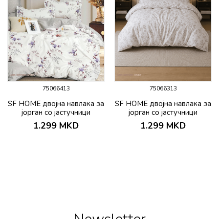
75066413
75066313
SF HOME двојна навлака за
SF HOME двојна навлака за
јорган со јастучници
јорган со јастучници
200х230 Darlino
200х230 Bueno
1.299
MKD
1.299
MKD