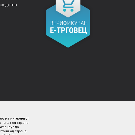
средства
ето на интернетот
исникот од страна
ат вирус до
итани од страна