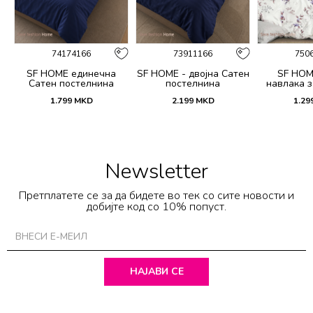
74174166
73911166
750
SF HOME единечна
SF HOME - двојна Сатен
SF HOM
k
Сатен постелнина
постелнина
навлака з
ик
јастучни
1.799
MKD
2.199
MKD
1.29
Dar
Newsletter
Претплатете се за да бидете во тек со сите новости и
добијте код со 10% попуст.
НАЈАВИ СЕ