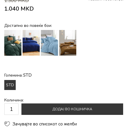
1.300
MKD
1.040
MKD
Достапно во повеќе бои:
STD
Големина:
STD
Количина:
ДОДАЈ ВО КОШНИЧКА
Зачувајте во списокот со желби