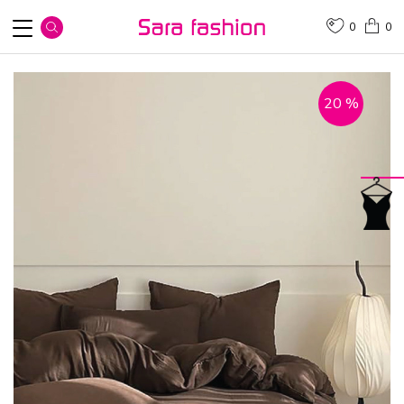
0
0
20
%