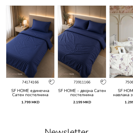
74174166
73911166
750
SF HOME единечна
SF HOME - двојна Сатен
SF HOM
k
Сатен постелнина
постелнина
навлака з
ик
јастучни
1.799
MKD
2.199
MKD
1.29
Dar
Newsletter