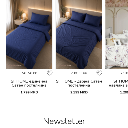
74174166
73911166
750
SF HOME единечна
SF HOME - двојна Сатен
SF HOM
k
Сатен постелнина
постелнина
навлака з
ик
јастучни
1.799
MKD
2.199
MKD
1.29
Dar
Newsletter