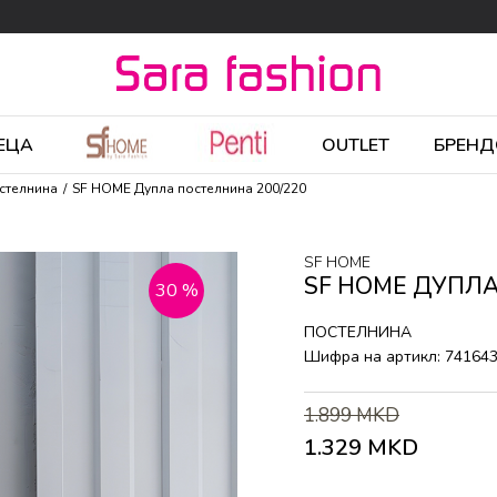
ЕЦА
OUTLET
БРЕНД
стелнина
SF HOME Дупла постелнина 200/220
SF HOME
SF HOME ДУПЛА
30
%
ПОСТЕЛНИНА
Шифра на артикл:
74164
1.899
MKD
1.329
MKD