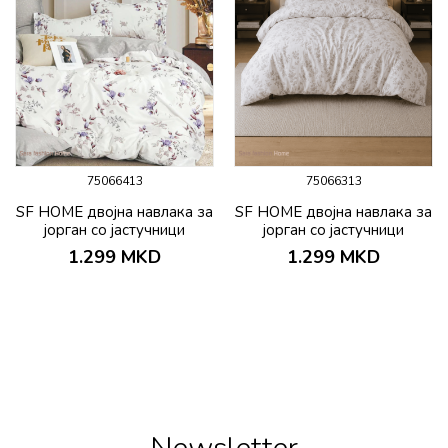
75066413
75066313
SF HOME двојна навлака за
SF HOME двојна навлака за
јорган со јастучници
јорган со јастучници
200х230 Darlino
200х230 Bueno
1.299
MKD
1.299
MKD