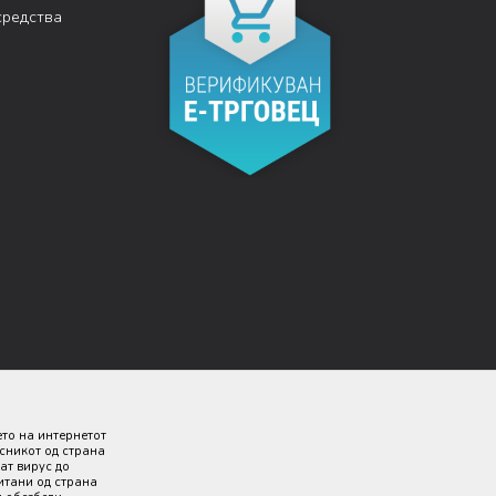
средства
ето на интернетот
исникот од страна
ат вирус до
итани од страна