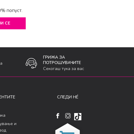
0% попуст.
И СЕ
ГРИЖА ЗА
ПОТРОШУВАЧИТЕ
ка
Секогаш тука за вас
ЕНТИТЕ
СЛЕДИ НÉ
ака
кување и
вод