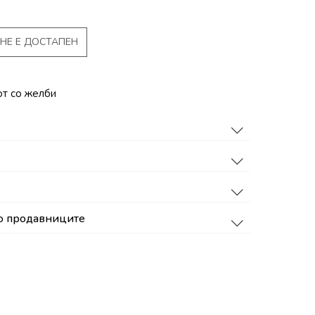
НЕ Е ДОСТАПЕН
от со желби
о продавниците