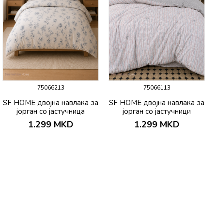
75066213
75066113
SF HOME двојна навлака за
SF HOME двојна навлака за
јорган со јастучница
јорган со јастучници
200х230 Bello
200х230 Sueno
1.299
MKD
1.299
MKD