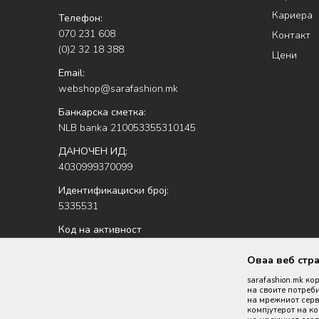
Кариера
Телефон:
070 231 608
Контакт
(0)2 32 18 388
Цени
Email:
webshop@sarafashion.mk
Банкарска сметка:
NLB banka 210053355310145
ДАНОЧЕН ИД:
4030999370099
Идентификациски број:
5335531
Код на активност
47.51
Оваа веб стр
sarafashion.mk ко
на своите потреби
на мрежниот серве
компјутерот на к