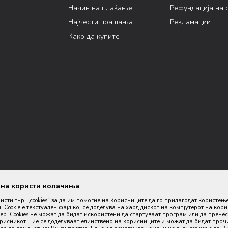
Начин на плаќање
Рефундација на 
Најчести прашања
Рекламации
Како да купите
ана користи колачиња
ристи тнр. „cookies“ за да им помогне на корисниците да го прилагодат користењ
. Cookie е текстуален фајл кој се доделува на хард дискот на компјутерот на кор
р. Cookies не можат да бидат искористени да стартуваат програм или да пренес
орисникот. Тие се доделуваат единствено на корисниците и можат да бидат проч