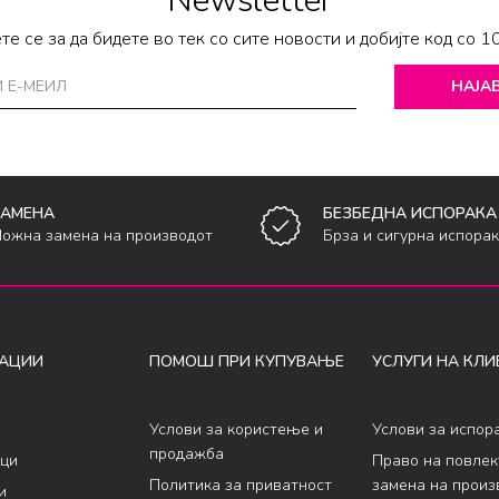
Newsletter
те се за да бидете во тек со сите новости и добијте код со 1
НАЈАВ
ЗАМЕНА
БЕЗБЕДНА ИСПОРАКА
ожна замена на производот
Брза и сигурна испора
АЦИИ
ПОМОШ ПРИ КУПУВАЊЕ
УСЛУГИ НА КЛИ
Услови за користење и
Услови за испор
продажба
ци
Право на повле
Политика за приватност
замена на произ
и