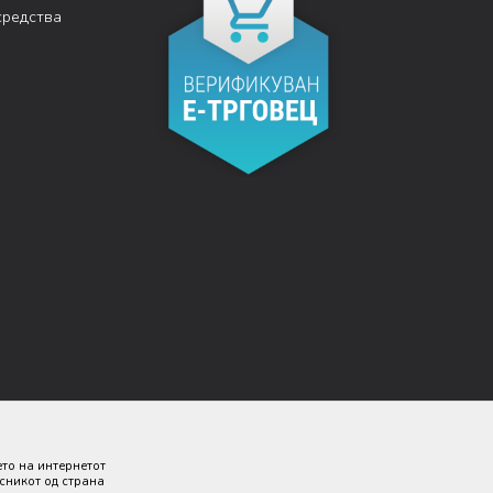
средства
ето на интернетот
исникот од страна