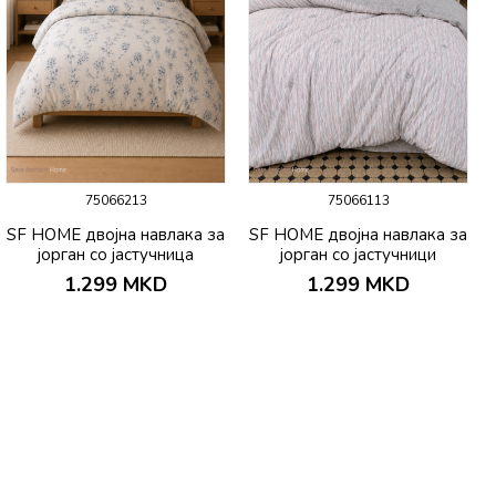
75066213
75066113
SF HOME двојна навлака за
SF HOME двојна навлака за
јорган со јастучница
јорган со јастучници
200х230 Bello
200х230 Sueno
1.299
MKD
1.299
MKD