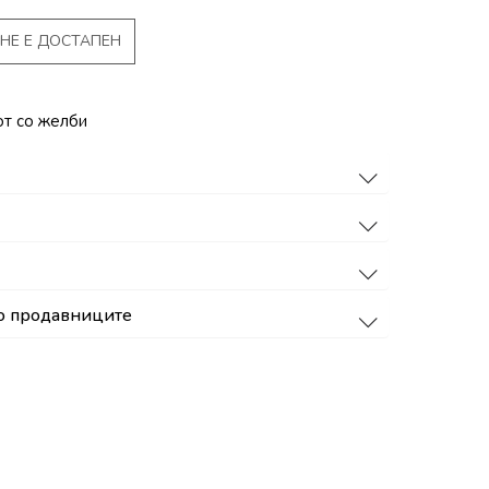
НЕ Е ДОСТАПЕН
от со желби
о продавниците