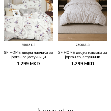
75066413
75066313
SF HOME двојна навлака за
SF HOME двојна навлака за
јорган со јастучници
јорган со јастучници
200х230 Darlino
200х230 Bueno
1.299
MKD
1.299
MKD