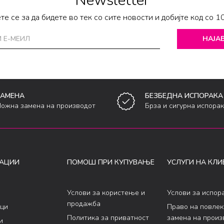
Newsletter
те се за да бидете во тек со сите новости и добијте код со 1
НАЈАВ
ЗАМЕНА
БЕЗБЕДНА ИСПОРАКА
ожна замена на производот
Брза и сигурна испора
АЦИИ
ПОМОШ ПРИ КУПУВАЊЕ
УСЛУГИ НА КЛИ
Услови за користење и
Услови за испор
продажба
ци
Право на повле
Политика за приватност
замена на произ
и