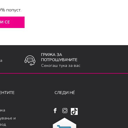
0% попуст.
И СЕ
ГРИЖА ЗА
ПОТРОШУВАЧИТЕ
ка
Секогаш тука за вас
ЕНТИТЕ
СЛЕДИ НÉ
ака
кување и
вод