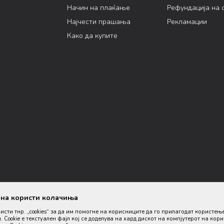
Начин на плаќање
Рефундација на 
Најчести прашања
Рекламации
Како да купите
ана користи колачиња
ристи тнр. „cookies“ за да им помогне на корисниците да го прилагодат користењ
. Cookie е текстуален фајл кој се доделува на хард дискот на компјутерот на кор