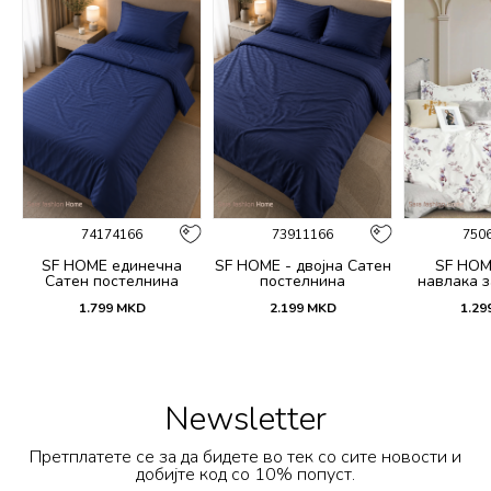
74174166
73911166
750
SF HOME единечна
SF HOME - двојна Сатен
SF HOM
k
Сатен постелнина
постелнина
навлака з
ик
јастучни
1.799
MKD
2.199
MKD
1.29
Dar
Newsletter
Претплатете се за да бидете во тек со сите новости и
добијте код со 10% попуст.