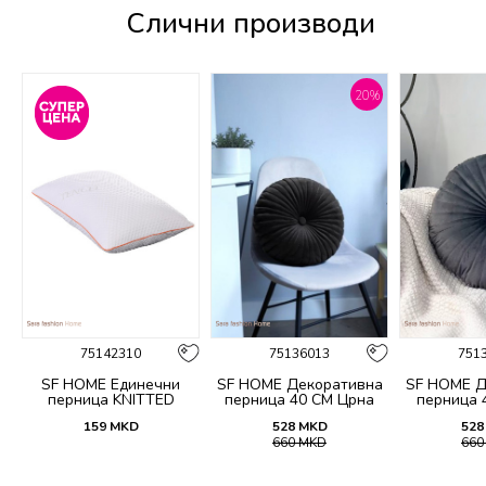
Слични производи
%
20
%
75142310
75136013
751
SF HOME Единечни
SF HOME Декоративна
SF HOME Д
перница KNITTED
перница 40 СМ Црна
перница 
159
MKD
528
MKD
528
660
MKD
66