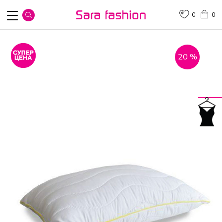
0
0
20
%