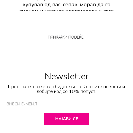
купував од вас, сепак, морав да го
сменам интернет провајдерот и сега
имам друга адреса за е-пошта. Што
треба да направам во овој случај?
ПРИКАЖИ ПОВЕЌЕ
Newsletter
Претплатете се за да бидете во тек со сите новости и
добијте код со 10% попуст.
НАЈАВИ СЕ