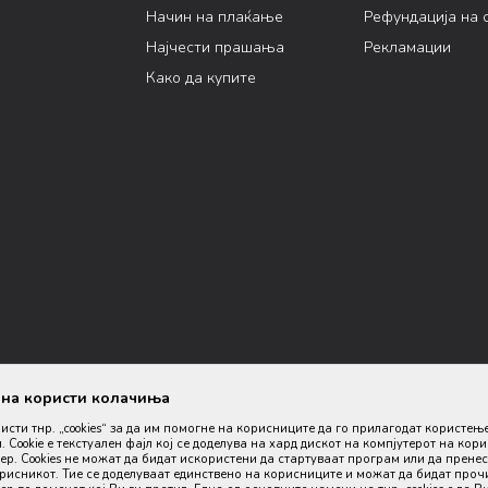
Начин на плаќање
Рефундација на 
Најчести прашања
Рекламации
Како да купите
ана користи колачиња
ристи тнр. „cookies“ за да им помогне на корисниците да го прилагодат користењ
. Cookie е текстуален фајл кој се доделува на хард дискот на компјутерот на кор
р. Cookies не можат да бидат искористени да стартуваат програм или да пренес
орисникот. Тие се доделуваат единствено на корисниците и можат да бидат проч