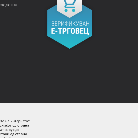
средства
ето на интернетот
исникот од страна
ат вирус до
итани од страна