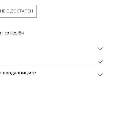
НЕ Е ДОСТАПЕН
от со желби
о продавниците