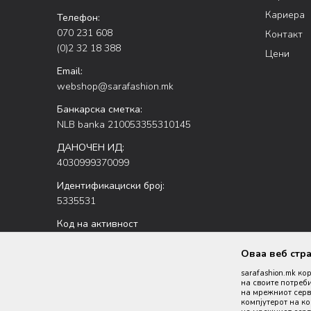
Кариера
Телефон:
070 231 608
Контакт
(0)2 32 18 388
Цени
Email:
webshop@sarafashion.mk
Банкарска сметка:
NLB banka 210053355310145
ДАНОЧЕН ИД:
4030999370099
Идентификациски број:
5335531
Код на активност
47.51
Оваа веб стр
sarafashion.mk ко
на своите потреби
на мрежниот серве
компјутерот на к