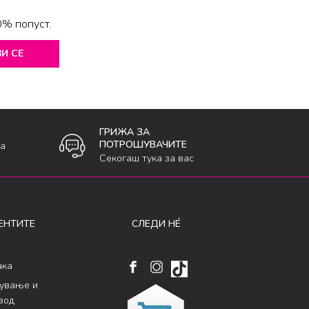
0% попуст.
И СЕ
ГРИЖА ЗА
ПОТРОШУВАЧИТЕ
ка
Секогаш тука за вас
ЕНТИТЕ
СЛЕДИ НÉ
ака
кување и
вод