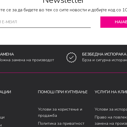
Newsletter
те се за да бидете во тек со сите новости и добијте код со 1
НАЈАВ
ЗАМЕНА
БЕЗБЕДНА ИСПОРАКА
ожна замена на производот
Брза и сигурна испора
АЦИИ
ПОМОШ ПРИ КУПУВАЊЕ
УСЛУГИ НА КЛИ
Услови за користење и
Услови за испор
продажба
ци
Право на повле
Политика за приватност
замена на произ
и