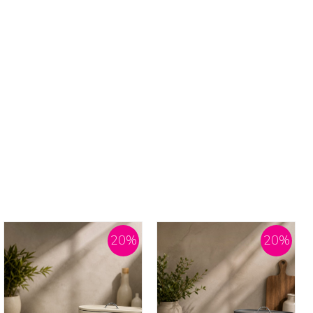
20
%
20
%