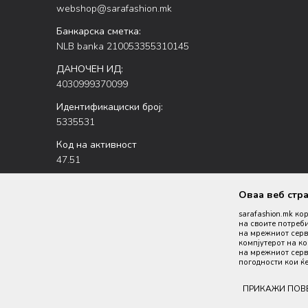
webshop@sarafashion.mk
Банкарска сметка:
NLB banka 210053355310145
ДАНОЧЕН ИД:
4030999370099
Идентификациски број:
5335531
Код на активност
47.51
Оваа веб стр
sarafashion.mk ко
на своите потреби
на мрежниот серве
компјутерот на к
на мрежниот серве
Настојуваме да бидеме што попрецизни во описот на пр
погодности кои ќе
производи се 
ПРИКАЖИ ПОВ
©202