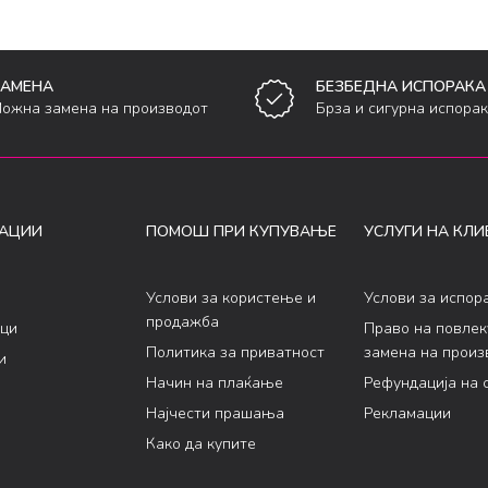
ЗАМЕНА
БЕЗБЕДНА ИСПОРАКА
ожна замена на производот
Брза и сигурна испора
АЦИИ
ПОМОШ ПРИ КУПУВАЊЕ
УСЛУГИ НА КЛИ
Услови за користење и
Услови за испор
продажба
ци
Право на повле
Политика за приватност
замена на произ
и
Начин на плаќање
Рефундација на 
Најчести прашања
Рекламации
Како да купите