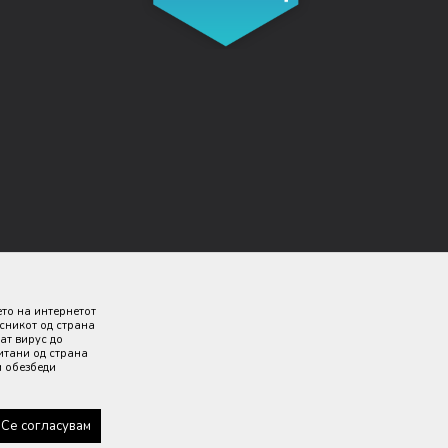
ето на интернетот
исникот од страна
ат вирус до
итани од страна
и обезбеди
 дека сите информации се комплетни и без грешка. Сите
 секој момент.
Се согласувам
адржани.