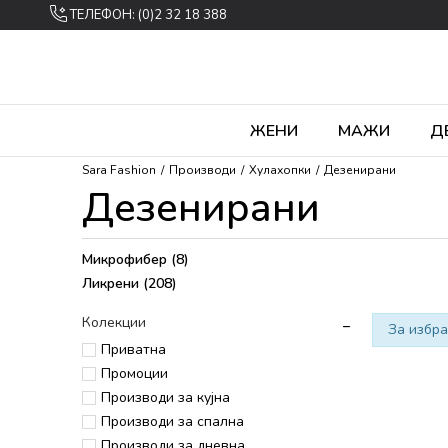
ТЕЛЕФОН: (0)2 32 18 388
ЖЕНИ
МАЖИ
Д
Sara Fashion
Производи
Хулахопки
Дезенирани
Дезенирани
Микрофибер
(8)
Ликрени
(208)
Колекции
За избра
Приватна
Промоции
Производи за кујна
Производи за спална
Производи за дневна