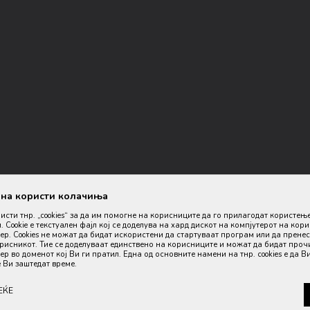
ана користи колачиња
ристи тнр. „cookies“ за да им помогне на корисниците да го прилагодат користењ
. Cookie е текстуален фајл кој се доделува на хард дискот на компјутерот на кор
р. Cookies не можат да бидат искористени да стартуваат програм или да пренес
орисникот. Тие се доделуваат единствено на корисниците и можат да бидат проч
р во доменот кој Ви ги пратил. Една од основните намени на тнр. сookies е да В
оизводите, прикажување на слики и цени, но не можеме да гарантираме
 Ви заштедат време.
дел од нашата понуда, но не се подразбира дека мора да се достапни во
ЕЌЕ
6
, Изработено од
. Сите права з
www.sarafashion.mk
NB SOFT