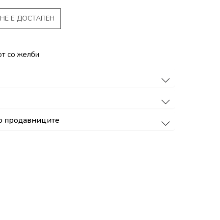
НЕ Е ДОСТАПЕН
от со желби
о продавниците