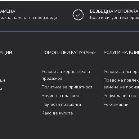
ЗАМЕНА
БЕЗБЕДНА ИСПОРАКА
ожна замена на производот
Брза и сигурна испора
АЦИИ
ПОМОШ ПРИ КУПУВАЊЕ
УСЛУГИ НА КЛИ
Услови за користење и
Услови за испор
продажба
ци
Право на повле
Политика за приватност
замена на произ
и
Начин на плаќање
Рефундација на 
Најчести прашања
Рекламации
Како да купите