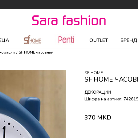
ЕЦА
OUTLET
БРЕНД
корации
SF HOME часовник
SF HOME
SF HOME ЧАСО
ДЕКОРАЦИИ
Шифра на артикл:
74261
370
MKD