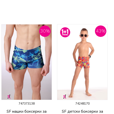
30
%
43
%
747373138
74248170
SF машки боксерки за
SF детски боксерки за