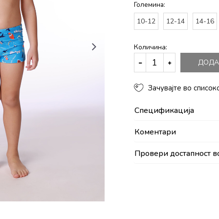
Големина:
10-12
12-14
14-16
Количина:
ДОДА
Зачувајте во список
Спецификација
Коментари
Провери достапност в