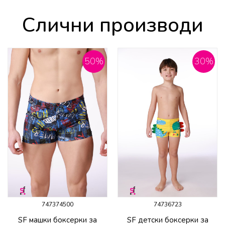
Слични производи
50
%
30
%
747374500
74736723
SF машки боксерки за
SF детски боксерки за