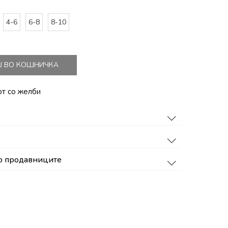
4-6
6-8
8-10
Ј ВО КОШНИЧКА
от со желби
о продавниците