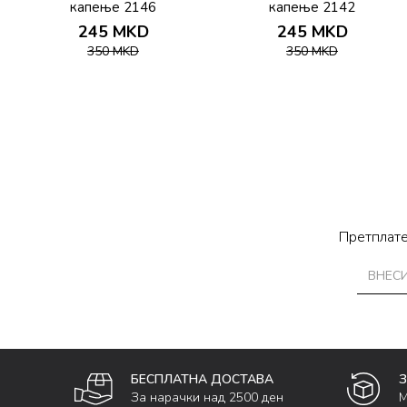
капење 2146
капење 2142
245
MKD
245
MKD
350
MKD
350
MKD
Претплате
БЕСПЛАТНА ДОСТАВА
За нарачки над 2500 ден
М