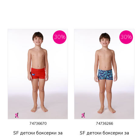
30
%
30
%
74736670
74736266
SF детски боксерки за
SF детски боксерки за