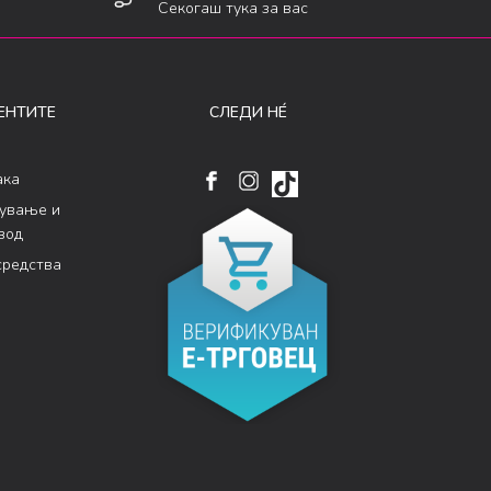
Секогаш тука за вас
ЕНТИТЕ
СЛЕДИ НÉ
ака
кување и
вод
средства