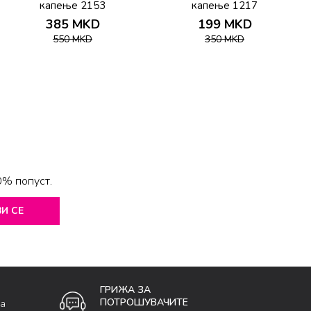
капење 2153
капење 1217
385
MKD
199
MKD
550
MKD
350
MKD
0% попуст.
И СЕ
ГРИЖА ЗА
ПОТРОШУВАЧИТЕ
ка