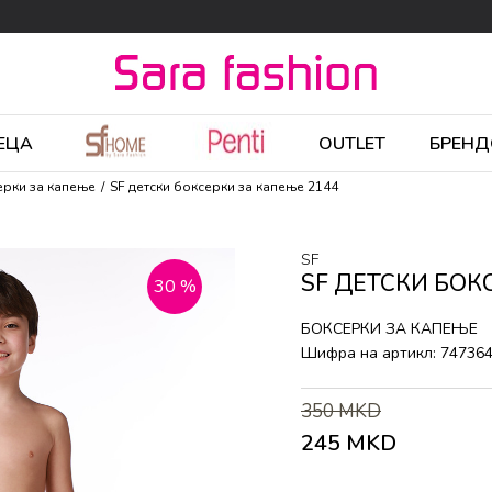
ЕЦА
OUTLET
БРЕНД
ерки за капење
SF детски боксерки за капење 2144
SF
SF ДЕТСКИ БОК
30
%
БОКСЕРКИ ЗА КАПЕЊЕ
Шифра на артикл:
74736
350
MKD
245
MKD