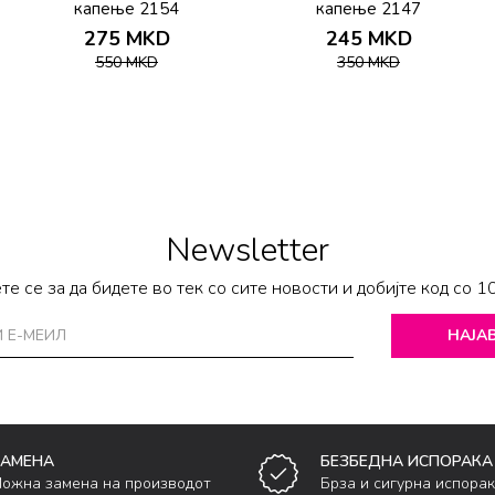
капење 2154
капење 2147
275
MKD
245
MKD
550
MKD
350
MKD
Newsletter
те се за да бидете во тек со сите новости и добијте код со 1
НАЈАВ
ЗАМЕНА
БЕЗБЕДНА ИСПОРАКА
ожна замена на производот
Брза и сигурна испора