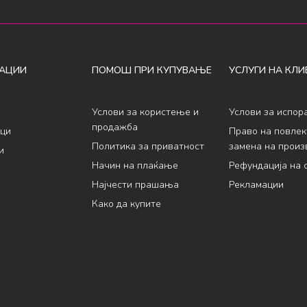
АЦИИ
ПОМОШ ПРИ КУПУВАЊЕ
УСЛУГИ НА КЛИ
Услови за користење и
Услови за испор
продажба
ци
Право на повле
Политика за приватност
замена на произ
и
Начин на плаќање
Рефундација на 
Најчести прашања
Рекламации
Како да купите