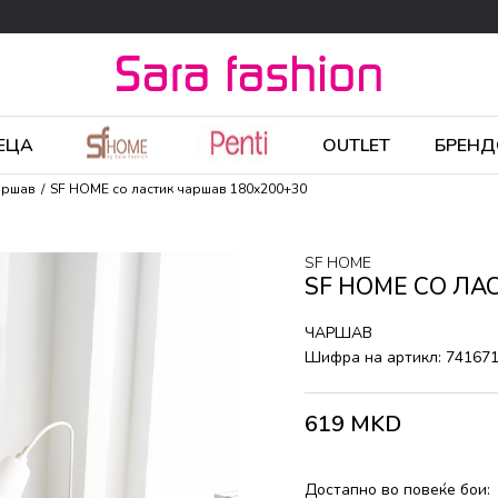
ЕЦА
OUTLET
БРЕНД
аршав
SF HOME со ластик чаршав 180x200+30
SF HOME
SF HOME СО ЛА
ЧАРШАВ
Шифра на артикл:
74167
619
MKD
Достапно во повеќе бои: