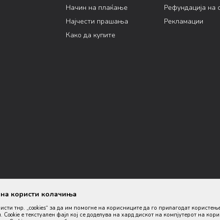
Начин на плаќање
Рефундација на 
Најчести прашања
Рекламации
Како да купите
ана користи колачиња
ристи тнр. „cookies“ за да им помогне на корисниците да го прилагодат користењ
. Cookie е текстуален фајл кој се доделува на хард дискот на компјутерот на кор