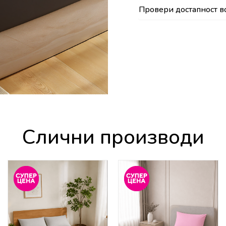
Провери достапност в
Слични производи