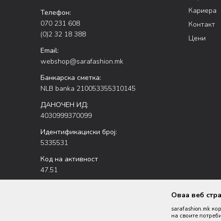
Кариера
Телефон:
070 231 608
Контакт
(0)2 32 18 388
Цени
Email:
webshop@sarafashion.mk
Банкарска сметка:
NLB banka 210053355310145
ДАНОЧЕН ИД:
4030999370099
Идентификациски број:
5335531
Код на активност
47.51
Оваа веб стр
sarafashion.mk ко
на своите потреби