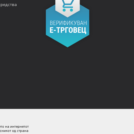
средства
ето на интернетот
исникот од страна