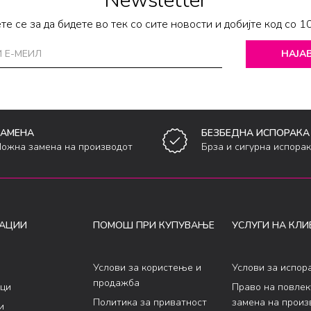
Newsletter
те се за да бидете во тек со сите новости и добијте код со 1
НАЈАВ
ЗАМЕНА
БЕЗБЕДНА ИСПОРАКА
ожна замена на производот
Брза и сигурна испора
АЦИИ
ПОМОШ ПРИ КУПУВАЊЕ
УСЛУГИ НА КЛИ
Услови за користење и
Услови за испор
продажба
ци
Право на повле
Политика за приватност
замена на произ
и