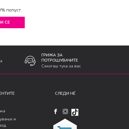
0% попуст.
И СЕ
ГРИЖА ЗА
ПОТРОШУВАЧИТЕ
ка
Секогаш тука за вас
ЕНТИТЕ
СЛЕДИ НÉ
ака
кување и
вод