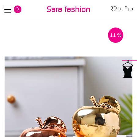
0
0
11
%